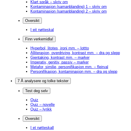
Klart språk – skriv om
Kontaminasjon (samanblanding) 1 – skriv om
Kontaminasjon (samanblanding) 2 – skriv om
Oversikt
I eit nøtteskal
Finn verkemidla!
Hyperbol, litotes, ironi mm. – lottto
Alliterasjon, overdriving, kontrast mm. – dra og slepp
Gjentaking, kontrast mm. – marker
Imperativ, genitiv, passiv – marker
Metafor, similie, personifikasjon mm. – fleirval
Personifikasjon, kontaminasjon mm. – dra og slepp
7 Å analysere og tolke tekster
Test deg selv
Quiz
Quiz – novelle
Quiz – lyrikk
Oversikt
I et nøtteskall