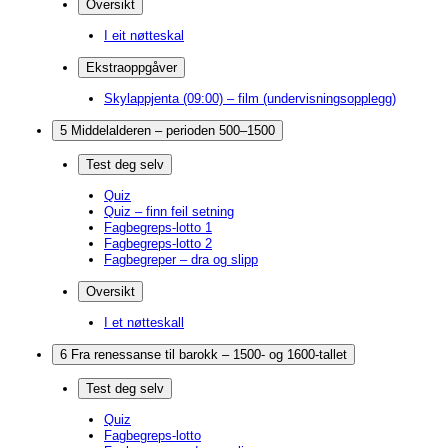
Oversikt
I eit nøtteskal
Ekstraoppgåver
Skylappjenta (09:00) – film (undervisningsopplegg)
5 Middelalderen – perioden 500–1500
Test deg selv
Quiz
Quiz – finn feil setning
Fagbegreps-lotto 1
Fagbegreps-lotto 2
Fagbegreper – dra og slipp
Oversikt
I et nøtteskall
6 Fra renessanse til barokk – 1500- og 1600-tallet
Test deg selv
Quiz
Fagbegreps-lotto