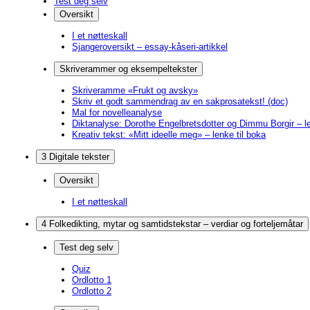
Test deg selv
Oversikt
I et nøtteskall
Sjangeroversikt – essay-kåseri-artikkel
Skriverammer og eksempeltekster
Skriveramme «Frukt og avsky»
Skriv et godt sammendrag av en sakprosatekst! (doc)
Mal for novelleanalyse
Diktanalyse: Dorothe Engelbretsdotter og Dimmu Borgir – le
Kreativ tekst: «Mitt ideelle meg» – lenke til boka
3 Digitale tekster
Oversikt
I et nøtteskall
4 Folkedikting, mytar og samtidstekstar – verdiar og forteljemåtar
Test deg selv
Quiz
Ordlotto 1
Ordlotto 2