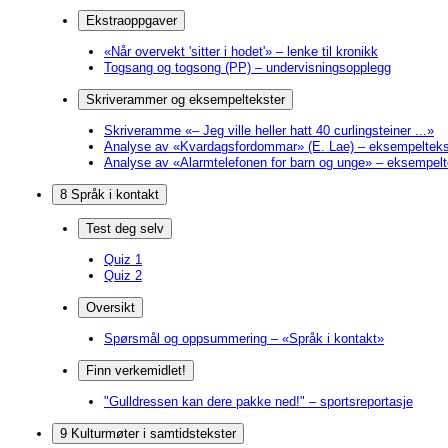
Ekstraoppgaver
«Når overvekt 'sitter i hodet'» – lenke til kronikk
Togsang og togsong (PP) – undervisningsopplegg
Skriverammer og eksempeltekster
Skriveramme «– Jeg ville heller hatt 40 curlingsteiner ...»
Analyse av «Kvardagsfordommar» (E. Lae) – eksempelteks
Analyse av «Alarmtelefonen for barn og unge» – eksempelt
8 Språk i kontakt
Test deg selv
Quiz 1
Quiz 2
Oversikt
Spørsmål og oppsummering – «Språk i kontakt»
Finn verkemidlet!
"Gulldressen kan dere pakke ned!" – sportsreportasje
9 Kulturmøter i samtidstekster