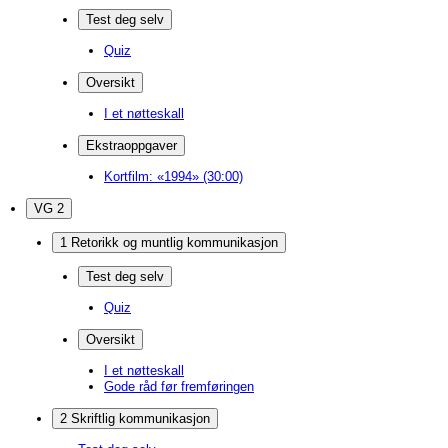
Test deg selv
Quiz
Oversikt
I et nøtteskall
Ekstraoppgaver
Kortfilm: «1994» (30:00)
VG 2
1 Retorikk og muntlig kommunikasjon
Test deg selv
Quiz
Oversikt
I et nøtteskall
Gode råd før fremføringen
2 Skriftlig kommunikasjon