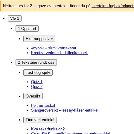
Nettressurs for 2. utgave av intertekst finner du på
intertekst.fagbokforlaget
VG 1
1 Oppstart
Ekstraoppgaver
#nynov – skriv korttekstar
Kreativt verksted – billedkarusell
2 Tekstane rundt oss
Test deg sjølv
Quiz 1
Quiz 2
Oversikt
I eit nøtteskal
Sjangeroversikt – essay-kåseri-artikkel
Finn verkemidla!
Kva tekstfunksjon?
Gaza-SMS – språkfunksjonar og verkemiddel