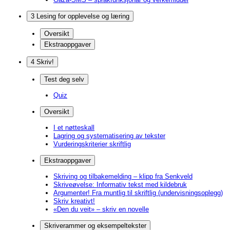
3 Lesing for opplevelse og læring
Oversikt
Ekstraoppgaver
4 Skriv!
Test deg selv
Quiz
Oversikt
I et nøtteskall
Lagring og systematisering av tekster
Vurderingskriterier skriftlig
Ekstraoppgaver
Skriving og tilbakemelding – klipp fra Senkveld
Skriveøvelse: Informativ tekst med kildebruk
Argumenter! Fra muntlig til skriftlig (undervisningsoplegg)
Skriv kreativt!
«Den du veit» – skriv en novelle
Skriverammer og eksempeltekster