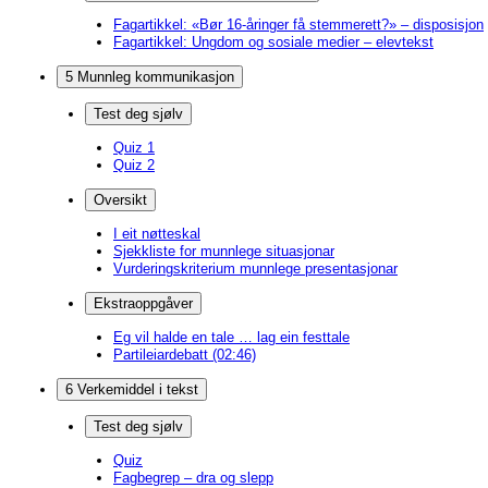
Fagartikkel: «Bør 16-åringer få stemmerett?» – disposisjon
Fagartikkel: Ungdom og sosiale medier – elevtekst
5 Munnleg kommunikasjon
Test deg sjølv
Quiz 1
Quiz 2
Oversikt
I eit nøtteskal
Sjekkliste for munnlege situasjonar
Vurderingskriterium munnlege presentasjonar
Ekstraoppgåver
Eg vil halde en tale … lag ein festtale
Partileiardebatt (02:46)
6 Verkemiddel i tekst
Test deg sjølv
Quiz
Fagbegrep – dra og slepp