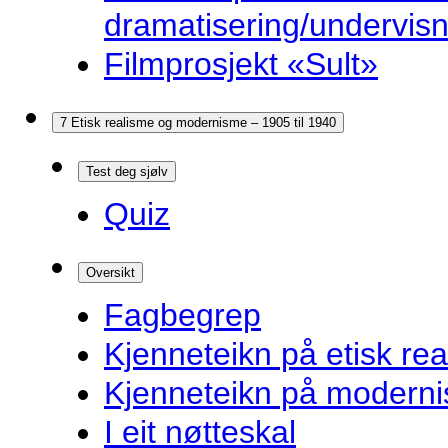
dramatisering/undervis
Filmprosjekt «Sult»
7 Etisk realisme og modernisme – 1905 til 1940
Test deg sjølv
Quiz
Oversikt
Fagbegrep
Kjenneteikn på etisk re
Kjenneteikn på modern
I eit nøtteskal