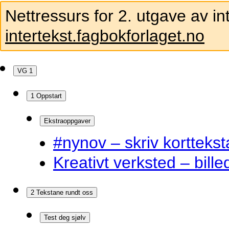
Nettressurs for 2. utgave av in
intertekst.fagbokforlaget.no
VG 1
1 Oppstart
Ekstraoppgaver
#nynov – skriv korttekst
Kreativt verksted – bille
2 Tekstane rundt oss
Test deg sjølv