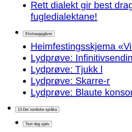
Rett dialekt gir best d
fugledialektane!
Ekstraoppgåver
Heimfestingsskjema «Vi
Lydprøve: Infinitivsend
Lydprøve: Tjukk l
Lydprøve: Skarre-r
Lydprøve: Blaute konso
13 Dei nordiske språka
Test deg sjølv