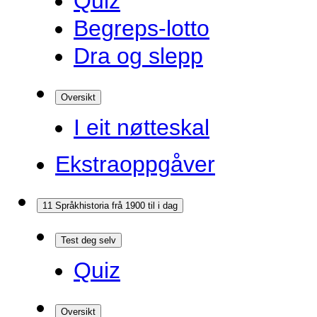
Quiz
Begreps-lotto
Dra og slepp
Oversikt
I eit nøtteskal
Ekstraoppgåver
11 Språkhistoria frå 1900 til i dag
Test deg selv
Quiz
Oversikt