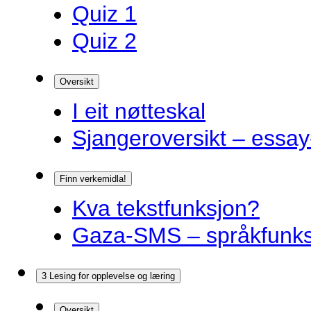
Quiz 1
Quiz 2
Oversikt
I eit nøtteskal
Sjangeroversikt – essay-
Finn verkemidla!
Kva tekstfunksjon?
Gaza-SMS – språkfunks
3 Lesing for opplevelse og læring
Oversikt