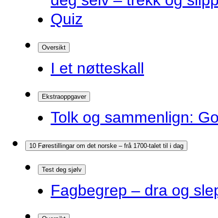
deg selv – trekk og slip
Quiz
Oversikt
I et nøtteskall
Ekstraoppgaver
Tolk og sammenlign: G
10 Førestillingar om det norske – frå 1700-talet til i dag
Test deg sjølv
Fagbegrep – dra og sle