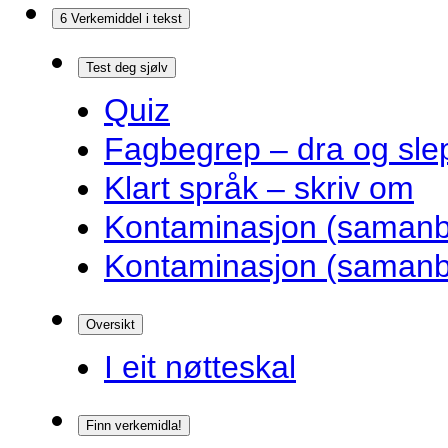
6 Verkemiddel i tekst
Test deg sjølv
Quiz
Fagbegrep – dra og sle
Klart språk – skriv om
Kontaminasjon (samanbl
Kontaminasjon (samanbl
Oversikt
I eit nøtteskal
Finn verkemidla!