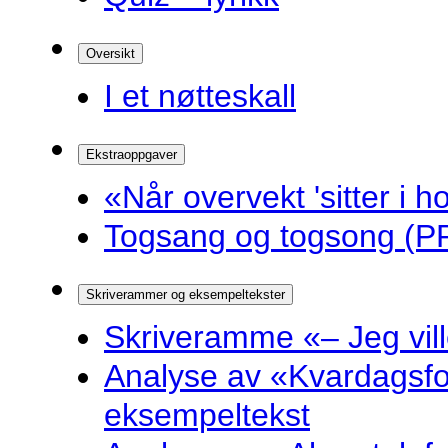
Oversikt
I et nøtteskall
Ekstraoppgaver
«Når overvekt 'sitter i ho
Togsang og togsong (PP
Skriverammer og eksempeltekster
Skriveramme «– Jeg ville 
Analyse av «Kvardagsf
eksempeltekst