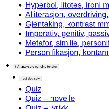
Hyperbol, litotes, ironi m
Alliterasjon, overdrivin
Gjentaking, kontrast m
Imperativ, genitiv, pass
Metafor, similie, personi
Personifikasjon, kontam
7 Å analysere og tolke tekster
Test deg selv
Quiz
Quiz – novelle
Quiz – lyrikk