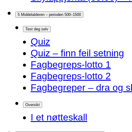
5 Middelalderen – perioden 500–1500
Test deg selv
Quiz
Quiz – finn feil setning
Fagbegreps-lotto 1
Fagbegreps-lotto 2
Fagbegreper – dra og s
Oversikt
I et nøtteskall