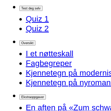
Test deg selv
Quiz 1
Quiz 2
Oversikt
I et nøtteskall
Fagbegreper
Kjennetegn på modern
Kjennetegn på nyroman
Ekstraoppgaver
En aften på «Zum schw