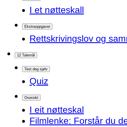
I et nøtteskall
Ekstraoppgaver
Rettskrivingslov og sam
12 Talemål
Test deg sjølv
Quiz
Oversikt
I eit nøtteskal
Filmlenke: Forstår du d