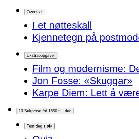
Oversikt
I et nøtteskall
Kjennetegn på postmoder
Ekstraoppgaver
Film og modernisme: Dei
Jon Fosse: «Skuggar»
Karpe Diem: Lett å være r
10 Sakprosa frå 1850 til i dag
Test deg sjølv