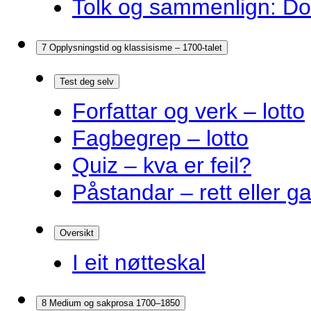
Tolk og sammenlign: Do
7 Opplysningstid og klassisisme – 1700-talet
Test deg selv
Forfattar og verk – lotto
Fagbegrep – lotto
Quiz – kva er feil?
Påstandar – rett eller g
Oversikt
I eit nøtteskal
8 Medium og sakprosa 1700–1850