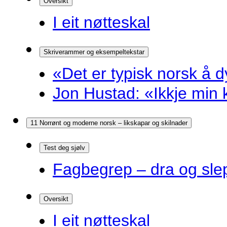
Oversikt
I eit nøtteskal
Skriverammer og eksempeltekstar
«Det er typisk norsk å d
Jon Hustad: «Ikkje min k
11 Norrønt og moderne norsk – likskapar og skilnader
Test deg sjølv
Fagbegrep – dra og sle
Oversikt
I eit nøtteskal