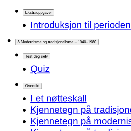
Ekstraoppgaver
Introduksjon til periode
8 Modernisme og tradisjonalisme – 1940–1980
Test deg selv
Quiz
Oversikt
I et nøtteskall
Kjennetegn på tradisjone
Kjennetegn på modernist