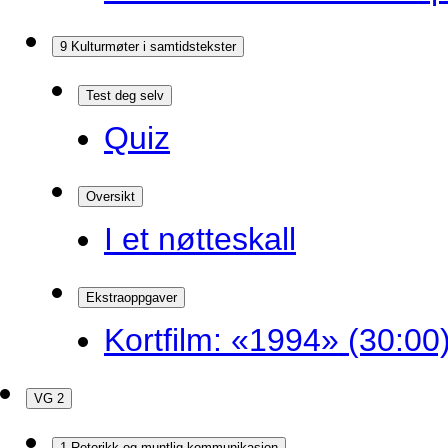
9 Kulturmøter i samtidstekster
Test deg selv
Quiz
Oversikt
I et nøtteskall
Ekstraoppgaver
Kortfilm: «1994» (30:00
VG 2
1 Retorikk og muntlig kommunikasjon