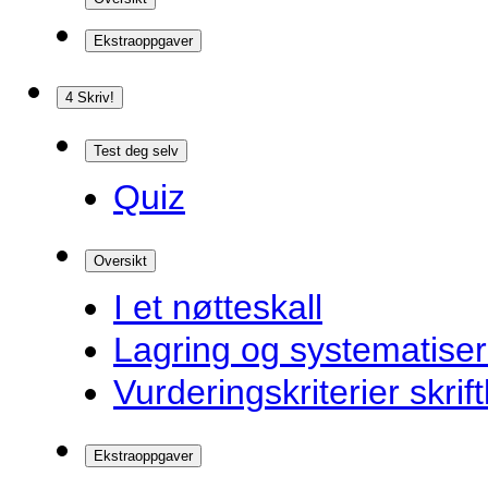
Ekstraoppgaver
4 Skriv!
Test deg selv
Quiz
Oversikt
I et nøtteskall
Lagring og systematiser
Vurderingskriterier skrift
Ekstraoppgaver