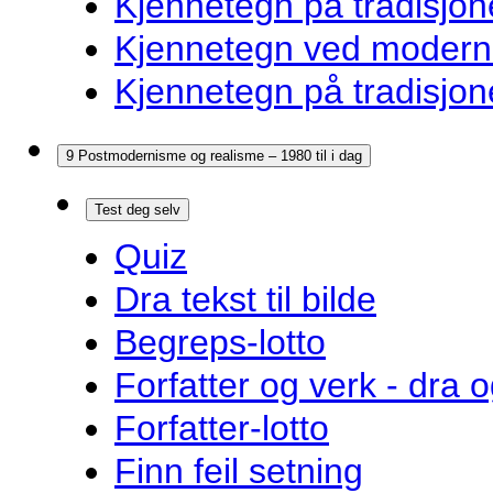
Kjennetegn på tradisjon
Kjennetegn ved modernis
Kjennetegn på tradisjon
9 Postmodernisme og realisme – 1980 til i dag
Test deg selv
Quiz
Dra tekst til bilde
Begreps-lotto
Forfatter og verk - dra o
Forfatter-lotto
Finn feil setning