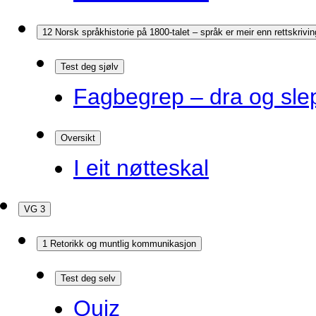
12 Norsk språkhistorie på 1800-talet – språk er meir enn rettskrivin
Test deg sjølv
Fagbegrep – dra og sle
Oversikt
I eit nøtteskal
VG 3
1 Retorikk og muntlig kommunikasjon
Test deg selv
Quiz