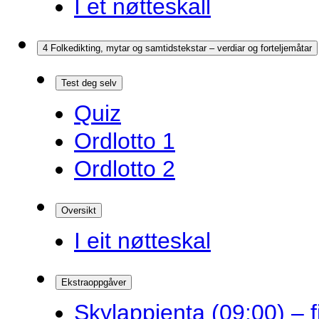
I et nøtteskall
4 Folkedikting, mytar og samtidstekstar – verdiar og forteljemåtar
Test deg selv
Quiz
Ordlotto 1
Ordlotto 2
Oversikt
I eit nøtteskal
Ekstraoppgåver
Skylappjenta (09:00) – 