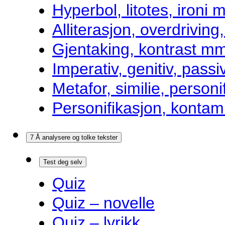
Hyperbol, litotes, ironi m
Alliterasjon, overdrivin
Gjentaking, kontrast m
Imperativ, genitiv, pass
Metafor, similie, personi
Personifikasjon, kontam
7 Å analysere og tolke tekster
Test deg selv
Quiz
Quiz – novelle
Quiz – lyrikk