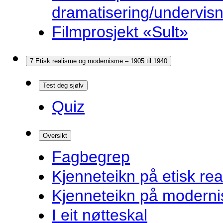
dramatisering/undervis
Filmprosjekt «Sult»
7 Etisk realisme og modernisme – 1905 til 1940
Test deg sjølv
Quiz
Oversikt
Fagbegrep
Kjenneteikn på etisk re
Kjenneteikn på modern
I eit nøtteskal