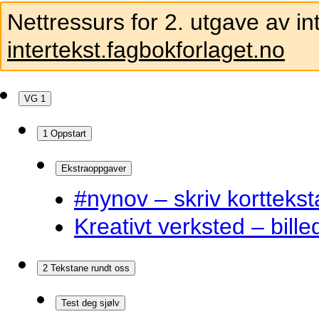
Nettressurs for 2. utgave av in
intertekst.fagbokforlaget.no
VG 1
1 Oppstart
Ekstraoppgaver
#nynov – skriv korttekst
Kreativt verksted – bille
2 Tekstane rundt oss
Test deg sjølv