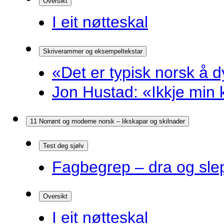
Oversikt
I eit nøtteskal
Skriverammer og eksempeltekstar
«Det er typisk norsk å d
Jon Hustad: «Ikkje min k
11 Norrønt og moderne norsk – likskapar og skilnader
Test deg sjølv
Fagbegrep – dra og sle
Oversikt
I eit nøtteskal