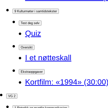
9 Kulturmøter i samtidstekster
Test deg selv
Quiz
Oversikt
I et nøtteskall
Ekstraoppgaver
Kortfilm: «1994» (30:00
VG 2
1 Retorikk og muntlig kommunikasjon