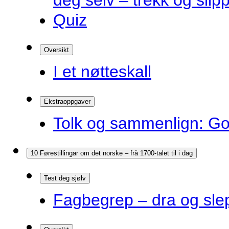
deg selv – trekk og slip
Quiz
Oversikt
I et nøtteskall
Ekstraoppgaver
Tolk og sammenlign: G
10 Førestillingar om det norske – frå 1700-talet til i dag
Test deg sjølv
Fagbegrep – dra og sle