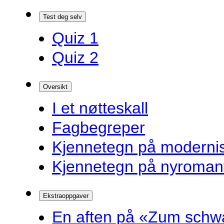
Test deg selv
Quiz 1
Quiz 2
Oversikt
I et nøtteskall
Fagbegreper
Kjennetegn på modern
Kjennetegn på nyroman
Ekstraoppgaver
En aften på «Zum schw