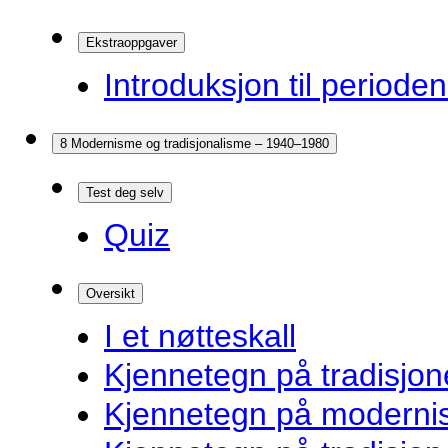
Ekstraoppgaver
Introduksjon til periode
8 Modernisme og tradisjonalisme – 1940–1980
Test deg selv
Quiz
Oversikt
I et nøtteskall
Kjennetegn på tradisjone
Kjennetegn på modernist