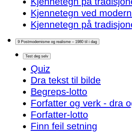
Kjennetegn på tradisjon
Kjennetegn ved modernis
Kjennetegn på tradisjon
9 Postmodernisme og realisme – 1980 til i dag
Test deg selv
Quiz
Dra tekst til bilde
Begreps-lotto
Forfatter og verk - dra o
Forfatter-lotto
Finn feil setning