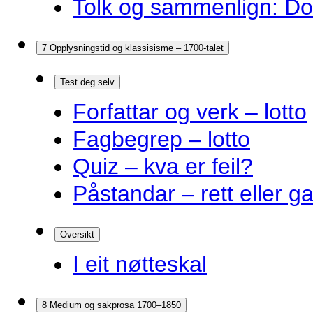
Tolk og sammenlign: Do
7 Opplysningstid og klassisisme – 1700-talet
Test deg selv
Forfattar og verk – lotto
Fagbegrep – lotto
Quiz – kva er feil?
Påstandar – rett eller g
Oversikt
I eit nøtteskal
8 Medium og sakprosa 1700–1850