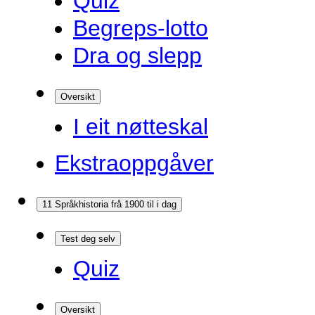
Quiz
Begreps-lotto
Dra og slepp
Oversikt
I eit nøtteskal
Ekstraoppgåver
11 Språkhistoria frå 1900 til i dag
Test deg selv
Quiz
Oversikt