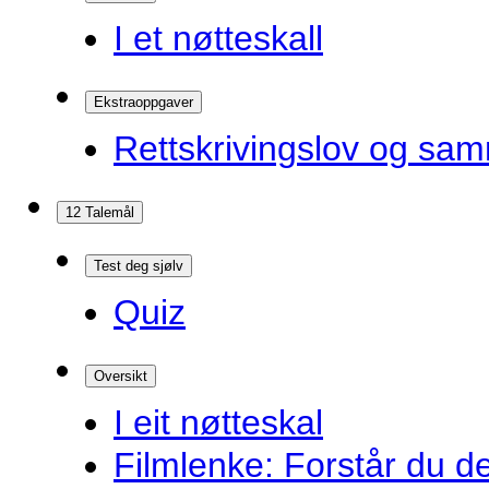
I et nøtteskall
Ekstraoppgaver
Rettskrivingslov og sam
12 Talemål
Test deg sjølv
Quiz
Oversikt
I eit nøtteskal
Filmlenke: Forstår du d