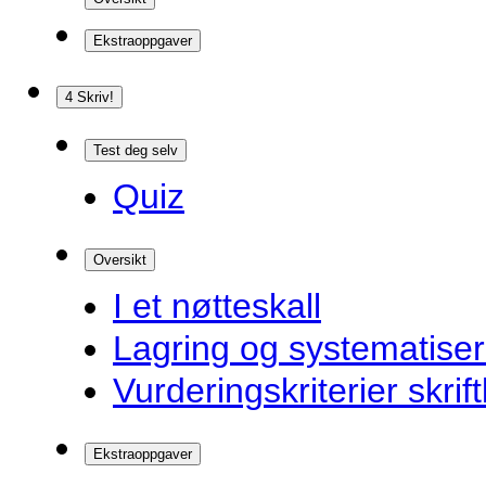
Ekstraoppgaver
4 Skriv!
Test deg selv
Quiz
Oversikt
I et nøtteskall
Lagring og systematiser
Vurderingskriterier skrift
Ekstraoppgaver