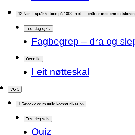
12 Norsk språkhistorie på 1800-talet – språk er meir enn rettskrivin
Test deg sjølv
Fagbegrep – dra og sle
Oversikt
I eit nøtteskal
VG 3
1 Retorikk og muntlig kommunikasjon
Test deg selv
Quiz