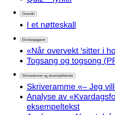
Oversikt
I et nøtteskall
Ekstraoppgaver
«Når overvekt 'sitter i ho
Togsang og togsong (PP
Skriverammer og eksempeltekster
Skriveramme «– Jeg ville 
Analyse av «Kvardagsf
eksempeltekst