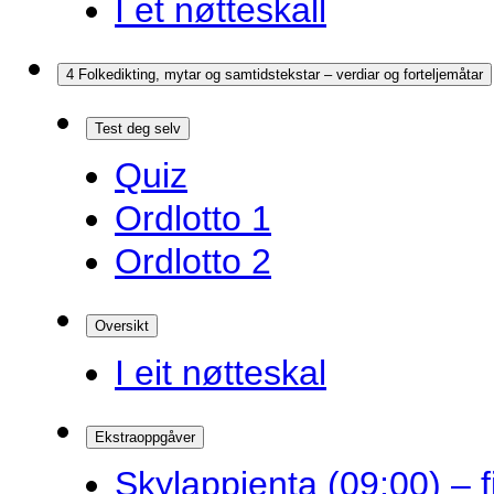
I et nøtteskall
4 Folkedikting, mytar og samtidstekstar – verdiar og forteljemåtar
Test deg selv
Quiz
Ordlotto 1
Ordlotto 2
Oversikt
I eit nøtteskal
Ekstraoppgåver
Skylappjenta (09:00) – 