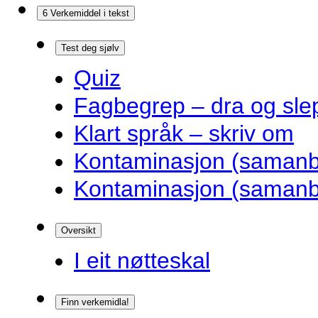
6 Verkemiddel i tekst
Test deg sjølv
Quiz
Fagbegrep – dra og sle
Klart språk – skriv om
Kontaminasjon (samanbl
Kontaminasjon (samanbl
Oversikt
I eit nøtteskal
Finn verkemidla!