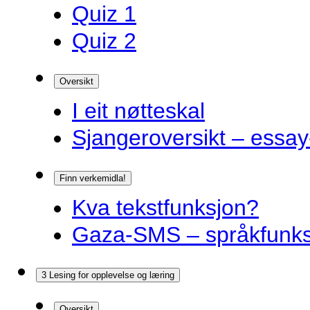
Quiz 1
Quiz 2
Oversikt
I eit nøtteskal
Sjangeroversikt – essay-
Finn verkemidla!
Kva tekstfunksjon?
Gaza-SMS – språkfunks
3 Lesing for opplevelse og læring
Oversikt