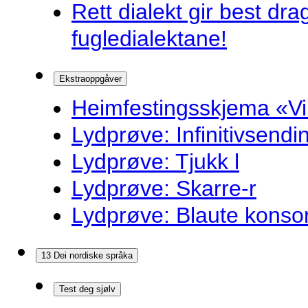
Rett dialekt gir best d
fugledialektane!
Ekstraoppgåver
Heimfestingsskjema «Vi
Lydprøve: Infinitivsend
Lydprøve: Tjukk l
Lydprøve: Skarre-r
Lydprøve: Blaute konso
13 Dei nordiske språka
Test deg sjølv