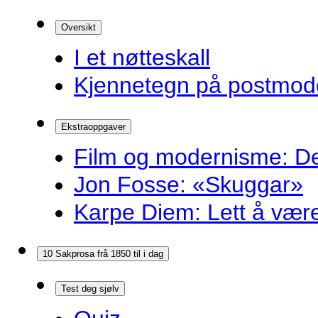
Oversikt
I et nøtteskall
Kjennetegn på postmoder
Ekstraoppgaver
Film og modernisme: Dei
Jon Fosse: «Skuggar»
Karpe Diem: Lett å være r
10 Sakprosa frå 1850 til i dag
Test deg sjølv