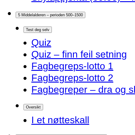
5 Middelalderen – perioden 500–1500
Test deg selv
Quiz
Quiz – finn feil setning
Fagbegreps-lotto 1
Fagbegreps-lotto 2
Fagbegreper – dra og s
Oversikt
I et nøtteskall