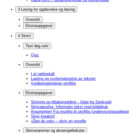
3 Lesing for opplevelse og læring
Oversikt
Ekstraoppgaver
4 Skriv!
Test deg selv
Quiz
Oversikt
I et nøtteskall
Lagring og systematisering av tekster
Vurderingskriterier skriftlig
Ekstraoppgaver
Skriving og tilbakemelding – klipp fra Senkveld
Skriveøvelse: Informativ tekst med kildebruk
Argumenter! Fra muntlig til skriftlig (undervisningsoplegg)
Skriv kreativt!
«Den du veit» – skriv en novelle
Skriverammer og eksempeltekster