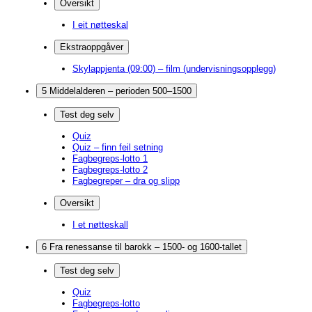
Oversikt
I eit nøtteskal
Ekstraoppgåver
Skylappjenta (09:00) – film (undervisningsopplegg)
5 Middelalderen – perioden 500–1500
Test deg selv
Quiz
Quiz – finn feil setning
Fagbegreps-lotto 1
Fagbegreps-lotto 2
Fagbegreper – dra og slipp
Oversikt
I et nøtteskall
6 Fra renessanse til barokk – 1500- og 1600-tallet
Test deg selv
Quiz
Fagbegreps-lotto