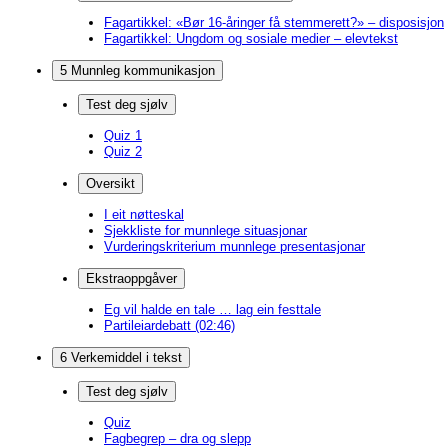
Fagartikkel: «Bør 16-åringer få stemmerett?» – disposisjon
Fagartikkel: Ungdom og sosiale medier – elevtekst
5 Munnleg kommunikasjon
Test deg sjølv
Quiz 1
Quiz 2
Oversikt
I eit nøtteskal
Sjekkliste for munnlege situasjonar
Vurderingskriterium munnlege presentasjonar
Ekstraoppgåver
Eg vil halde en tale … lag ein festtale
Partileiardebatt (02:46)
6 Verkemiddel i tekst
Test deg sjølv
Quiz
Fagbegrep – dra og slepp