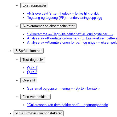
Ekstraoppgaver
«Når overvekt 'sitter i hodet'» – lenke til kronikk
Togsang og togsong (PP) – undervisningsopplegg
Skriverammer og eksempeltekster
Skriveramme «– Jeg ville heller hatt 40 curlingsteiner ...»
Analyse av «Kvardagsfordommar» (E. Lae) – eksempelteks
Analyse av «Alarmtelefonen for barn og unge» – eksempelt
8 Språk i kontakt
Test deg selv
Quiz 1
Quiz 2
Oversikt
Spørsmål og oppsummering – «Språk i kontakt»
Finn verkemidlet!
"Gulldressen kan dere pakke ned!" – sportsreportasje
9 Kulturmøter i samtidstekster