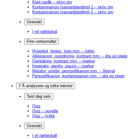
Klart språk – skriv om
Kontaminasjon (samanblanding) 1 – skriv om
Kontaminasjon (samanblanding) 2 – skriv om
Oversikt
I eit nøtteskal
Finn verkemidla!
Hyperbol, litotes, ironi mm. – lottto
Alliterasjon, overdriving, kontrast mm. – dra og slepp
Gjentaking, kontrast mm. – marker
Imperativ, genitiv, passiv – marker
Metafor, similie, personifikasjon mm. – fleirval
Personifikasjon, kontaminasjon mm. – dra og slepp
7 Å analysere og tolke tekster
Test deg selv
Quiz
Quiz – novelle
Quiz – lyrikk
Oversikt
I et nøtteskall