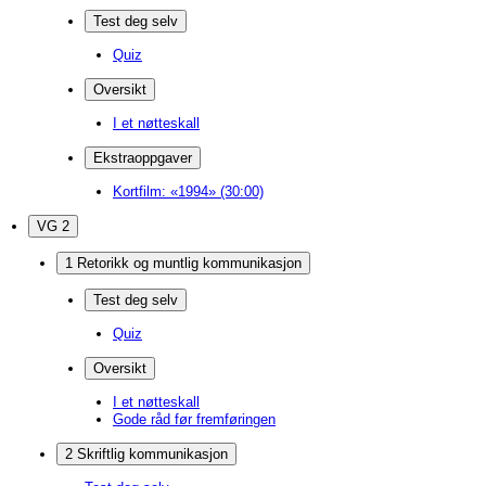
Test deg selv
Quiz
Oversikt
I et nøtteskall
Ekstraoppgaver
Kortfilm: «1994» (30:00)
VG 2
1 Retorikk og muntlig kommunikasjon
Test deg selv
Quiz
Oversikt
I et nøtteskall
Gode råd før fremføringen
2 Skriftlig kommunikasjon