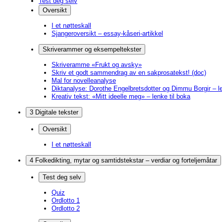
Test deg selv
Oversikt
I et nøtteskall
Sjangeroversikt – essay-kåseri-artikkel
Skriverammer og eksempeltekster
Skriveramme «Frukt og avsky»
Skriv et godt sammendrag av en sakprosatekst! (doc)
Mal for novelleanalyse
Diktanalyse: Dorothe Engelbretsdotter og Dimmu Borgir – le
Kreativ tekst: «Mitt ideelle meg» – lenke til boka
3 Digitale tekster
Oversikt
I et nøtteskall
4 Folkedikting, mytar og samtidstekstar – verdiar og forteljemåtar
Test deg selv
Quiz
Ordlotto 1
Ordlotto 2