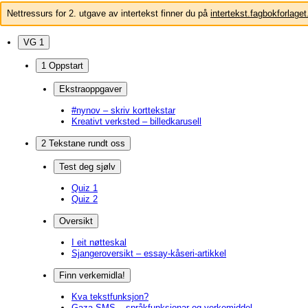
Nettressurs for 2. utgave av intertekst finner du på
intertekst.fagbokforlaget
VG 1
1 Oppstart
Ekstraoppgaver
#nynov – skriv korttekstar
Kreativt verksted – billedkarusell
2 Tekstane rundt oss
Test deg sjølv
Quiz 1
Quiz 2
Oversikt
I eit nøtteskal
Sjangeroversikt – essay-kåseri-artikkel
Finn verkemidla!
Kva tekstfunksjon?
Gaza-SMS – språkfunksjonar og verkemiddel