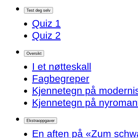
Test deg selv
Quiz 1
Quiz 2
Oversikt
I et nøtteskall
Fagbegreper
Kjennetegn på modern
Kjennetegn på nyroman
Ekstraoppgaver
En aften på «Zum schw