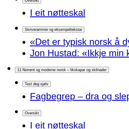
Oversikt
I eit nøtteskal
Skriverammer og eksempeltekstar
«Det er typisk norsk å d
Jon Hustad: «Ikkje min k
11 Norrønt og moderne norsk – likskapar og skilnader
Test deg sjølv
Fagbegrep – dra og sle
Oversikt
I eit nøtteskal