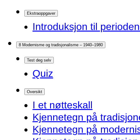
Ekstraoppgaver
Introduksjon til periode
8 Modernisme og tradisjonalisme – 1940–1980
Test deg selv
Quiz
Oversikt
I et nøtteskall
Kjennetegn på tradisjone
Kjennetegn på modernist