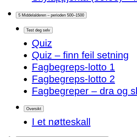
5 Middelalderen – perioden 500–1500
Test deg selv
Quiz
Quiz – finn feil setning
Fagbegreps-lotto 1
Fagbegreps-lotto 2
Fagbegreper – dra og s
Oversikt
I et nøtteskall