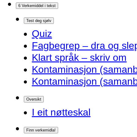
6 Verkemiddel i tekst
Test deg sjølv
Quiz
Fagbegrep – dra og sle
Klart språk – skriv om
Kontaminasjon (samanbl
Kontaminasjon (samanbl
Oversikt
I eit nøtteskal
Finn verkemidla!