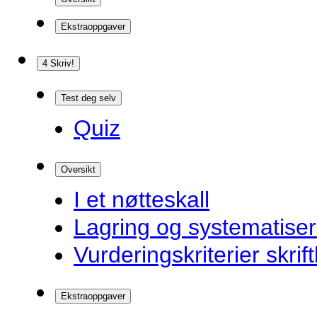
Ekstraoppgaver
4 Skriv!
Test deg selv
Quiz
Oversikt
I et nøtteskall
Lagring og systematiser
Vurderingskriterier skrift
Ekstraoppgaver