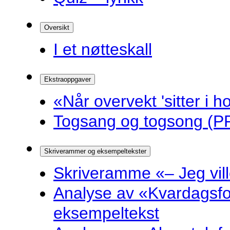
Oversikt
I et nøtteskall
Ekstraoppgaver
«Når overvekt 'sitter i ho
Togsang og togsong (PP
Skriverammer og eksempeltekster
Skriveramme «– Jeg ville 
Analyse av «Kvardagsf
eksempeltekst