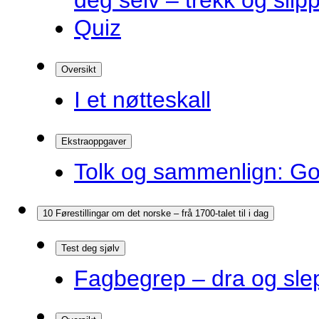
deg selv – trekk og slip
Quiz
Oversikt
I et nøtteskall
Ekstraoppgaver
Tolk og sammenlign: G
10 Førestillingar om det norske – frå 1700-talet til i dag
Test deg sjølv
Fagbegrep – dra og sle