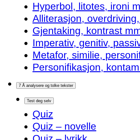
Hyperbol, litotes, ironi m
Alliterasjon, overdrivin
Gjentaking, kontrast m
Imperativ, genitiv, pass
Metafor, similie, personi
Personifikasjon, kontam
7 Å analysere og tolke tekster
Test deg selv
Quiz
Quiz – novelle
Quiz – lyrikk