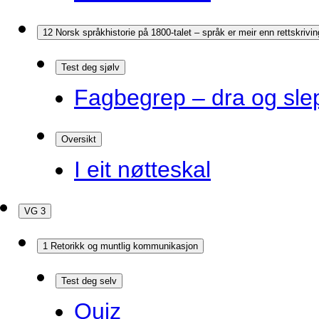
12 Norsk språkhistorie på 1800-talet – språk er meir enn rettskrivin
Test deg sjølv
Fagbegrep – dra og sle
Oversikt
I eit nøtteskal
VG 3
1 Retorikk og muntlig kommunikasjon
Test deg selv
Quiz