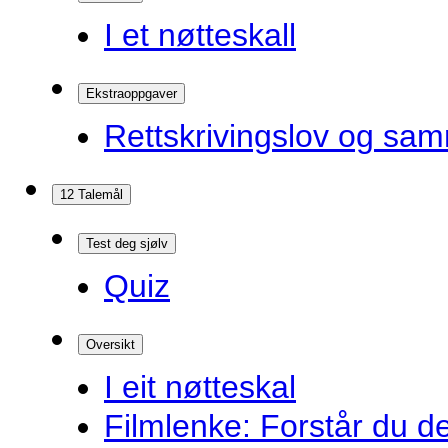
I et nøtteskall
Ekstraoppgaver
Rettskrivingslov og sam
12 Talemål
Test deg sjølv
Quiz
Oversikt
I eit nøtteskal
Filmlenke: Forstår du d