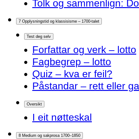
Tolk og sammenlign: Do
7 Opplysningstid og klassisisme – 1700-talet
Test deg selv
Forfattar og verk – lotto
Fagbegrep – lotto
Quiz – kva er feil?
Påstandar – rett eller g
Oversikt
I eit nøtteskal
8 Medium og sakprosa 1700–1850