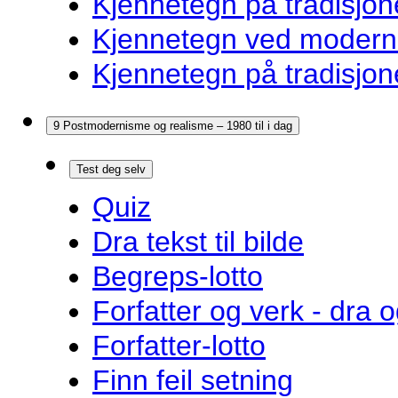
Kjennetegn på tradisjon
Kjennetegn ved modernis
Kjennetegn på tradisjon
9 Postmodernisme og realisme – 1980 til i dag
Test deg selv
Quiz
Dra tekst til bilde
Begreps-lotto
Forfatter og verk - dra o
Forfatter-lotto
Finn feil setning