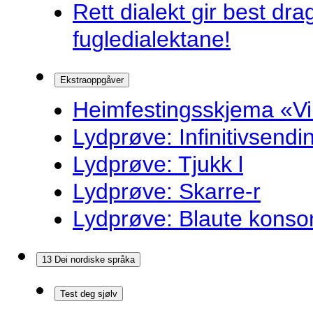
Rett dialekt gir best d
fugledialektane!
Ekstraoppgåver
Heimfestingsskjema «Vi
Lydprøve: Infinitivsend
Lydprøve: Tjukk l
Lydprøve: Skarre-r
Lydprøve: Blaute konso
13 Dei nordiske språka
Test deg sjølv