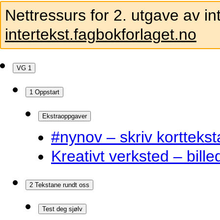
Nettressurs for 2. utgave av in
intertekst.fagbokforlaget.no
VG 1
1 Oppstart
Ekstraoppgaver
#nynov – skriv korttekst
Kreativt verksted – bille
2 Tekstane rundt oss
Test deg sjølv