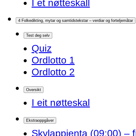
I et nøtteskall
4 Folkedikting, mytar og samtidstekstar – verdiar og forteljemåtar
Test deg selv
Quiz
Ordlotto 1
Ordlotto 2
Oversikt
I eit nøtteskal
Ekstraoppgåver
Skylappjenta (09:00) – 