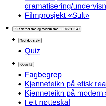
dramatisering/undervis
Filmprosjekt «Sult»
7 Etisk realisme og modernisme – 1905 til 1940
Test deg sjølv
Quiz
Oversikt
Fagbegrep
Kjenneteikn på etisk re
Kjenneteikn på modern
I eit nøtteskal