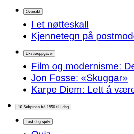
Oversikt
I et nøtteskall
Kjennetegn på postmoder
Ekstraoppgaver
Film og modernisme: Dei
Jon Fosse: «Skuggar»
Karpe Diem: Lett å være r
10 Sakprosa frå 1850 til i dag
Test deg sjølv