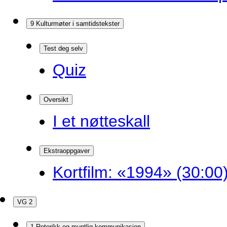
9 Kulturmøter i samtidstekster
Test deg selv
Quiz
Oversikt
I et nøtteskall
Ekstraoppgaver
Kortfilm: «1994» (30:00
VG 2
1 Retorikk og muntlig kommunikasjon