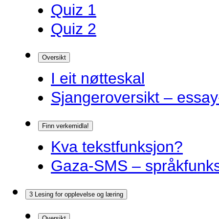
Quiz 1
Quiz 2
Oversikt
I eit nøtteskal
Sjangeroversikt – essay-
Finn verkemidla!
Kva tekstfunksjon?
Gaza-SMS – språkfunks
3 Lesing for opplevelse og læring
Oversikt