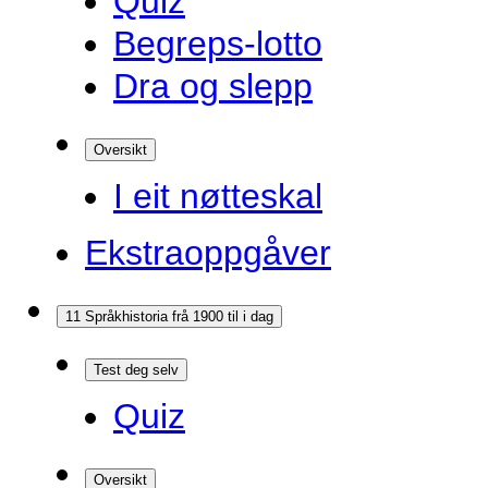
Quiz
Begreps-lotto
Dra og slepp
Oversikt
I eit nøtteskal
Ekstraoppgåver
11 Språkhistoria frå 1900 til i dag
Test deg selv
Quiz
Oversikt