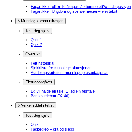
Fagartikkel: «Bør 16-åringer få stemmerett?» – disposisjon
Fagartikkel: Ungdom og sosiale medier – elevtekst
5 Munnleg kommunikasjon
Test deg sjølv
Quiz 1
Quiz 2
Oversikt
I eit nøtteskal
Sjekkliste for munnlege situasjonar
Vurderingskriterium munnlege presentasjonar
Ekstraoppgåver
Eg vil halde en tale … lag ein festtale
Partileiardebatt (02:46)
6 Verkemiddel i tekst
Test deg sjølv
Quiz
Fagbegrep – dra og slepp