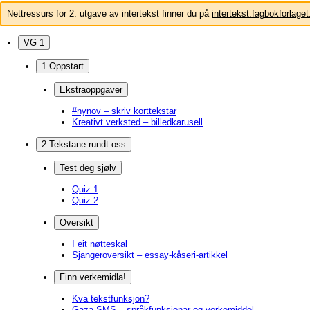
Nettressurs for 2. utgave av intertekst finner du på
intertekst.fagbokforlaget
VG 1
1 Oppstart
Ekstraoppgaver
#nynov – skriv korttekstar
Kreativt verksted – billedkarusell
2 Tekstane rundt oss
Test deg sjølv
Quiz 1
Quiz 2
Oversikt
I eit nøtteskal
Sjangeroversikt – essay-kåseri-artikkel
Finn verkemidla!
Kva tekstfunksjon?
Gaza-SMS – språkfunksjonar og verkemiddel