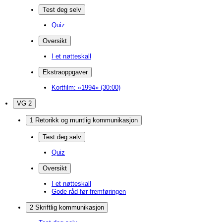
Test deg selv
Quiz
Oversikt
I et nøtteskall
Ekstraoppgaver
Kortfilm: «1994» (30:00)
VG 2
1 Retorikk og muntlig kommunikasjon
Test deg selv
Quiz
Oversikt
I et nøtteskall
Gode råd før fremføringen
2 Skriftlig kommunikasjon