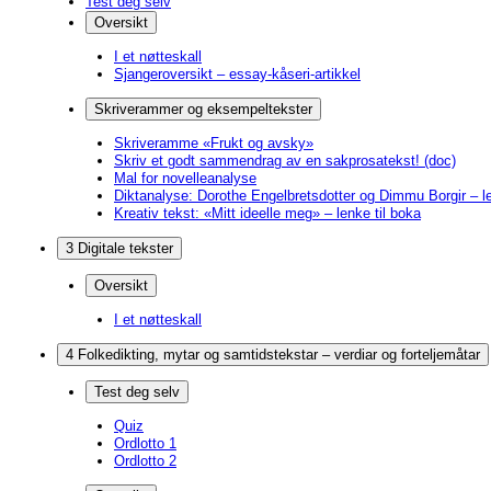
Test deg selv
Oversikt
I et nøtteskall
Sjangeroversikt – essay-kåseri-artikkel
Skriverammer og eksempeltekster
Skriveramme «Frukt og avsky»
Skriv et godt sammendrag av en sakprosatekst! (doc)
Mal for novelleanalyse
Diktanalyse: Dorothe Engelbretsdotter og Dimmu Borgir – le
Kreativ tekst: «Mitt ideelle meg» – lenke til boka
3 Digitale tekster
Oversikt
I et nøtteskall
4 Folkedikting, mytar og samtidstekstar – verdiar og forteljemåtar
Test deg selv
Quiz
Ordlotto 1
Ordlotto 2