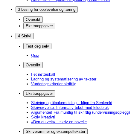
3 Lesing for opplevelse og læring
Oversikt
Ekstraoppgaver
4 Skriv!
Test deg selv
Quiz
Oversikt
I et nøtteskall
Lagring og systematisering av tekster
Vurderingskriterier skriftlig
Ekstraoppgaver
Skriving og tilbakemelding – klipp fra Senkveld
Skriveøvelse: Informativ tekst med kildebruk
Argumenter! Fra muntlig til skriftlig (undervisningsoplegg)
Skriv kreativt!
«Den du veit» – skriv en novelle
Skriverammer og eksempeltekster