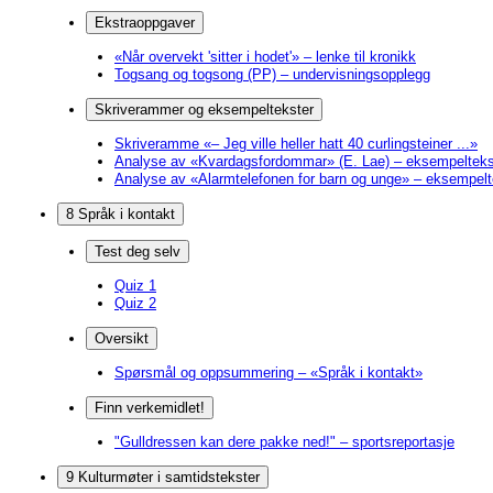
Ekstraoppgaver
«Når overvekt 'sitter i hodet'» – lenke til kronikk
Togsang og togsong (PP) – undervisningsopplegg
Skriverammer og eksempeltekster
Skriveramme «– Jeg ville heller hatt 40 curlingsteiner ...»
Analyse av «Kvardagsfordommar» (E. Lae) – eksempelteks
Analyse av «Alarmtelefonen for barn og unge» – eksempelt
8 Språk i kontakt
Test deg selv
Quiz 1
Quiz 2
Oversikt
Spørsmål og oppsummering – «Språk i kontakt»
Finn verkemidlet!
"Gulldressen kan dere pakke ned!" – sportsreportasje
9 Kulturmøter i samtidstekster