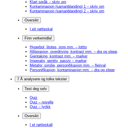
Klart språk – skriv om
Kontaminasjon (samanblanding) 1 – skriv om
Kontaminasjon (samanblanding) 2 – skriv om
Oversikt
I eit nøtteskal
Finn verkemidla!
Hyperbol, litotes, ironi mm. – lottto
Alliterasjon, overdriving, kontrast mm. – dra og slepp
Gjentaking, kontrast mm. – marker
Imperativ, genitiv, passiv – marker
Metafor, similie, personifikasjon mm. – fleirval
Personifikasjon, kontaminasjon mm. – dra og slepp
7 Å analysere og tolke tekster
Test deg selv
Quiz
Quiz – novelle
Quiz – lyrikk
Oversikt
I et nøtteskall