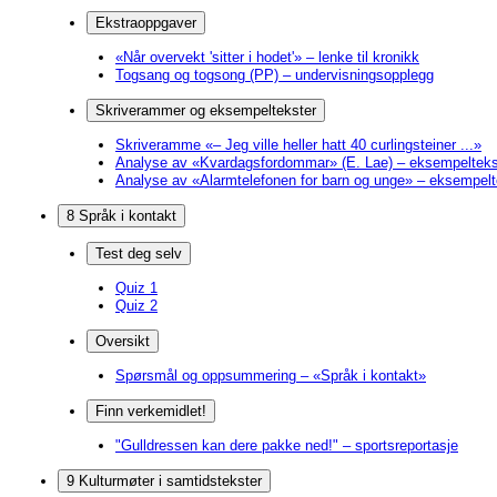
Ekstraoppgaver
«Når overvekt 'sitter i hodet'» – lenke til kronikk
Togsang og togsong (PP) – undervisningsopplegg
Skriverammer og eksempeltekster
Skriveramme «– Jeg ville heller hatt 40 curlingsteiner ...»
Analyse av «Kvardagsfordommar» (E. Lae) – eksempelteks
Analyse av «Alarmtelefonen for barn og unge» – eksempelt
8 Språk i kontakt
Test deg selv
Quiz 1
Quiz 2
Oversikt
Spørsmål og oppsummering – «Språk i kontakt»
Finn verkemidlet!
"Gulldressen kan dere pakke ned!" – sportsreportasje
9 Kulturmøter i samtidstekster