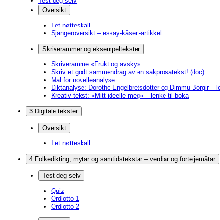
Test deg selv
Oversikt
I et nøtteskall
Sjangeroversikt – essay-kåseri-artikkel
Skriverammer og eksempeltekster
Skriveramme «Frukt og avsky»
Skriv et godt sammendrag av en sakprosatekst! (doc)
Mal for novelleanalyse
Diktanalyse: Dorothe Engelbretsdotter og Dimmu Borgir – le
Kreativ tekst: «Mitt ideelle meg» – lenke til boka
3 Digitale tekster
Oversikt
I et nøtteskall
4 Folkedikting, mytar og samtidstekstar – verdiar og forteljemåtar
Test deg selv
Quiz
Ordlotto 1
Ordlotto 2