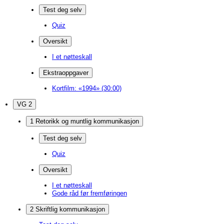
Test deg selv
Quiz
Oversikt
I et nøtteskall
Ekstraoppgaver
Kortfilm: «1994» (30:00)
VG 2
1 Retorikk og muntlig kommunikasjon
Test deg selv
Quiz
Oversikt
I et nøtteskall
Gode råd før fremføringen
2 Skriftlig kommunikasjon