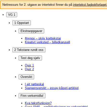
Nettressurs for 2. utgave av intertekst finner du på
intertekst.fagbokforlaget
VG 1
1 Oppstart
Ekstraoppgaver
#nynov – skriv korttekstar
Kreativt verksted – billedkarusell
2 Tekstane rundt oss
Test deg sjølv
Quiz 1
Quiz 2
Oversikt
I eit nøtteskal
Sjangeroversikt – essay-kåseri-artikkel
Finn verkemidla!
Kva tekstfunksjon?
Gaza-SMS – språkfunksjonar og verkemiddel