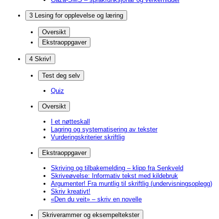
3 Lesing for opplevelse og læring
Oversikt
Ekstraoppgaver
4 Skriv!
Test deg selv
Quiz
Oversikt
I et nøtteskall
Lagring og systematisering av tekster
Vurderingskriterier skriftlig
Ekstraoppgaver
Skriving og tilbakemelding – klipp fra Senkveld
Skriveøvelse: Informativ tekst med kildebruk
Argumenter! Fra muntlig til skriftlig (undervisningsoplegg)
Skriv kreativt!
«Den du veit» – skriv en novelle
Skriverammer og eksempeltekster