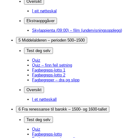
Oversikt
I eit nøtteskal
Ekstraoppgåver
Skylappjenta (09:00) – film (undervisningsopplegg)
5 Middelalderen – perioden 500–1500
Test deg selv
Quiz
Quiz – finn feil setning
Fagbegreps-lotto 1
Fagbegreps-lotto 2
Fagbegreper – dra og slipp
Oversikt
I et nøtteskall
6 Fra renessanse til barokk – 1500- og 1600-tallet
Test deg selv
Quiz
Fagbegreps-lotto