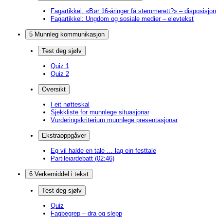
Fagartikkel: «Bør 16-åringer få stemmerett?» – disposisjon
Fagartikkel: Ungdom og sosiale medier – elevtekst
5 Munnleg kommunikasjon
Test deg sjølv
Quiz 1
Quiz 2
Oversikt
I eit nøtteskal
Sjekkliste for munnlege situasjonar
Vurderingskriterium munnlege presentasjonar
Ekstraoppgåver
Eg vil halde en tale … lag ein festtale
Partileiardebatt (02:46)
6 Verkemiddel i tekst
Test deg sjølv
Quiz
Fagbegrep – dra og slepp