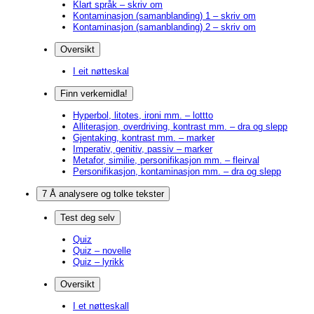
Klart språk – skriv om
Kontaminasjon (samanblanding) 1 – skriv om
Kontaminasjon (samanblanding) 2 – skriv om
Oversikt
I eit nøtteskal
Finn verkemidla!
Hyperbol, litotes, ironi mm. – lottto
Alliterasjon, overdriving, kontrast mm. – dra og slepp
Gjentaking, kontrast mm. – marker
Imperativ, genitiv, passiv – marker
Metafor, similie, personifikasjon mm. – fleirval
Personifikasjon, kontaminasjon mm. – dra og slepp
7 Å analysere og tolke tekster
Test deg selv
Quiz
Quiz – novelle
Quiz – lyrikk
Oversikt
I et nøtteskall