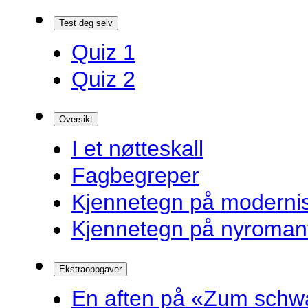
Test deg selv
Quiz 1
Quiz 2
Oversikt
I et nøtteskall
Fagbegreper
Kjennetegn på modern
Kjennetegn på nyroman
Ekstraoppgaver
En aften på «Zum schw