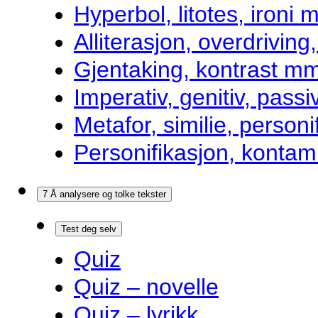
Hyperbol, litotes, ironi m
Alliterasjon, overdrivin
Gjentaking, kontrast m
Imperativ, genitiv, pass
Metafor, similie, personi
Personifikasjon, kontam
7 Å analysere og tolke tekster
Test deg selv
Quiz
Quiz – novelle
Quiz – lyrikk