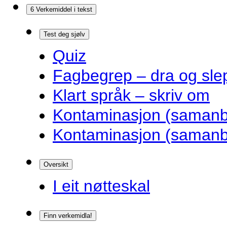
6 Verkemiddel i tekst
Test deg sjølv
Quiz
Fagbegrep – dra og sle
Klart språk – skriv om
Kontaminasjon (samanbl
Kontaminasjon (samanbl
Oversikt
I eit nøtteskal
Finn verkemidla!