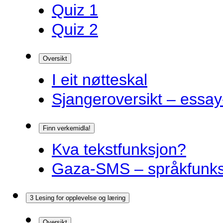
Quiz 1
Quiz 2
Oversikt
I eit nøtteskal
Sjangeroversikt – essay-
Finn verkemidla!
Kva tekstfunksjon?
Gaza-SMS – språkfunks
3 Lesing for opplevelse og læring
Oversikt