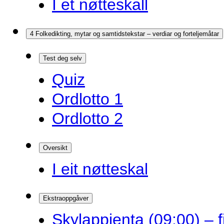
I et nøtteskall
4 Folkedikting, mytar og samtidstekstar – verdiar og forteljemåtar
Test deg selv
Quiz
Ordlotto 1
Ordlotto 2
Oversikt
I eit nøtteskal
Ekstraoppgåver
Skylappjenta (09:00) – 