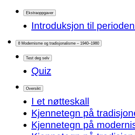
Ekstraoppgaver
Introduksjon til periode
8 Modernisme og tradisjonalisme – 1940–1980
Test deg selv
Quiz
Oversikt
I et nøtteskall
Kjennetegn på tradisjone
Kjennetegn på modernist