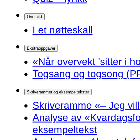
Oversikt
I et nøtteskall
Ekstraoppgaver
«Når overvekt 'sitter i ho
Togsang og togsong (PP
Skriverammer og eksempeltekster
Skriveramme «– Jeg ville 
Analyse av «Kvardagsf
eksempeltekst