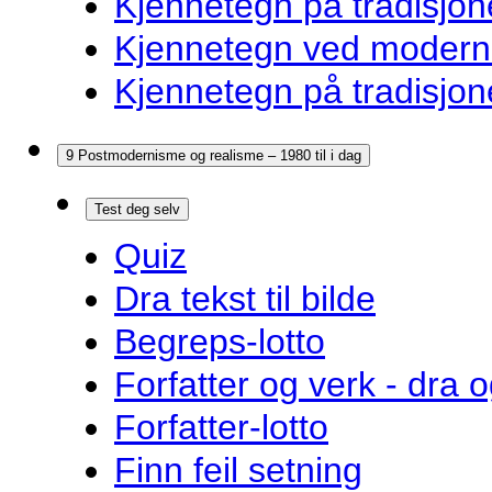
Kjennetegn på tradisjon
Kjennetegn ved modernis
Kjennetegn på tradisjon
9 Postmodernisme og realisme – 1980 til i dag
Test deg selv
Quiz
Dra tekst til bilde
Begreps-lotto
Forfatter og verk - dra o
Forfatter-lotto
Finn feil setning