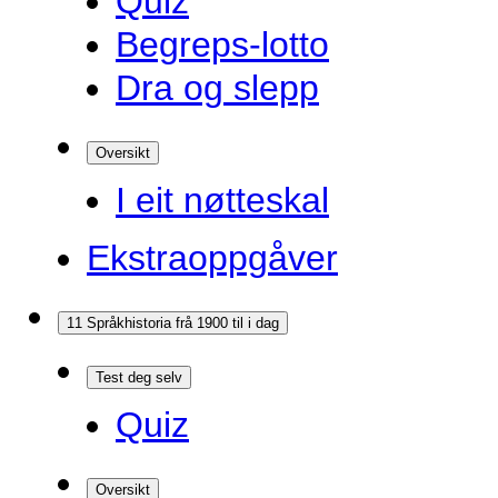
Quiz
Begreps-lotto
Dra og slepp
Oversikt
I eit nøtteskal
Ekstraoppgåver
11 Språkhistoria frå 1900 til i dag
Test deg selv
Quiz
Oversikt