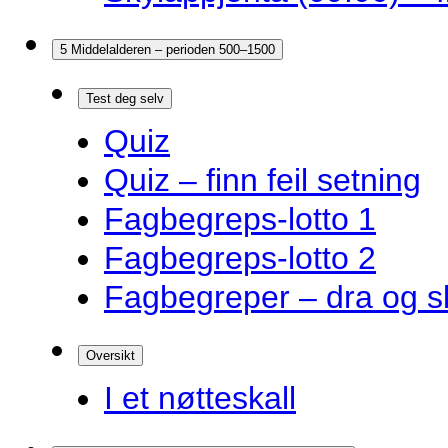
5 Middelalderen – perioden 500–1500
Test deg selv
Quiz
Quiz – finn feil setning
Fagbegreps-lotto 1
Fagbegreps-lotto 2
Fagbegreper – dra og s
Oversikt
I et nøtteskall