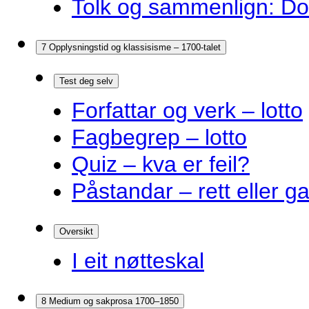
Tolk og sammenlign: Do
7 Opplysningstid og klassisisme – 1700-talet
Test deg selv
Forfattar og verk – lotto
Fagbegrep – lotto
Quiz – kva er feil?
Påstandar – rett eller g
Oversikt
I eit nøtteskal
8 Medium og sakprosa 1700–1850