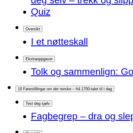
deg selv – trekk og slip
Quiz
Oversikt
I et nøtteskall
Ekstraoppgaver
Tolk og sammenlign: G
10 Førestillingar om det norske – frå 1700-talet til i dag
Test deg sjølv
Fagbegrep – dra og sle