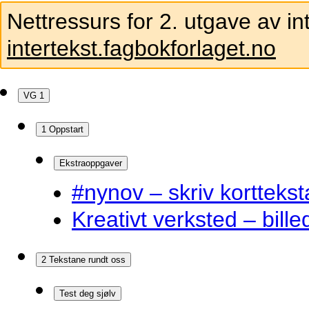
Nettressurs for 2. utgave av in
intertekst.fagbokforlaget.no
VG 1
1 Oppstart
Ekstraoppgaver
#nynov – skriv korttekst
Kreativt verksted – bille
2 Tekstane rundt oss
Test deg sjølv