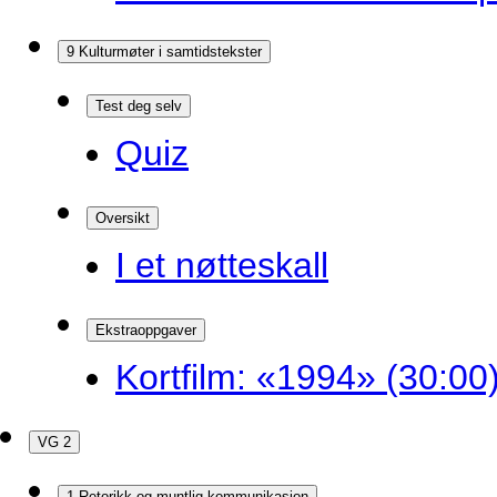
9 Kulturmøter i samtidstekster
Test deg selv
Quiz
Oversikt
I et nøtteskall
Ekstraoppgaver
Kortfilm: «1994» (30:00
VG 2
1 Retorikk og muntlig kommunikasjon