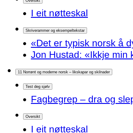
Oversikt
I eit nøtteskal
Skriverammer og eksempeltekstar
«Det er typisk norsk å d
Jon Hustad: «Ikkje min k
11 Norrønt og moderne norsk – likskapar og skilnader
Test deg sjølv
Fagbegrep – dra og sle
Oversikt
I eit nøtteskal