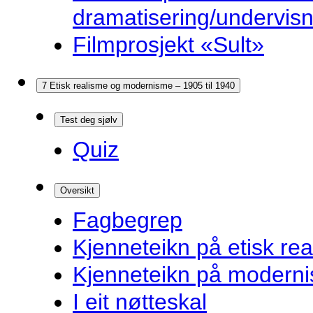
dramatisering/undervis
Filmprosjekt «Sult»
7 Etisk realisme og modernisme – 1905 til 1940
Test deg sjølv
Quiz
Oversikt
Fagbegrep
Kjenneteikn på etisk re
Kjenneteikn på modern
I eit nøtteskal