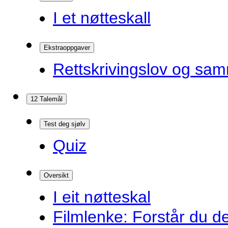
I et nøtteskall
Ekstraoppgaver
Rettskrivingslov og sam
12 Talemål
Test deg sjølv
Quiz
Oversikt
I eit nøtteskal
Filmlenke: Forstår du d