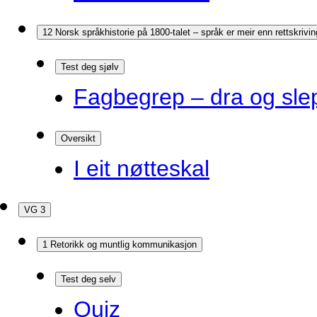
12 Norsk språkhistorie på 1800-talet – språk er meir enn rettskrivin
Test deg sjølv
Fagbegrep – dra og sle
Oversikt
I eit nøtteskal
VG 3
1 Retorikk og muntlig kommunikasjon
Test deg selv
Quiz