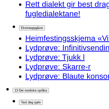
Rett dialekt gir best d
fugledialektane!
Ekstraoppgåver
Heimfestingsskjema «Vi
Lydprøve: Infinitivsend
Lydprøve: Tjukk l
Lydprøve: Skarre-r
Lydprøve: Blaute konso
13 Dei nordiske språka
Test deg sjølv