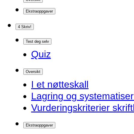
Ekstraoppgaver
4 Skriv!
Test deg selv
Quiz
Oversikt
I et nøtteskall
Lagring og systematiser
Vurderingskriterier skrift
Ekstraoppgaver