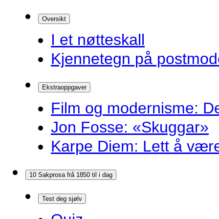
Oversikt
I et nøtteskall
Kjennetegn på postmoder
Ekstraoppgaver
Film og modernisme: Dei
Jon Fosse: «Skuggar»
Karpe Diem: Lett å være r
10 Sakprosa frå 1850 til i dag
Test deg sjølv