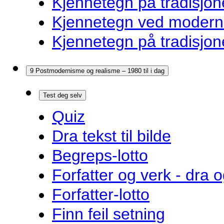
Kjennetegn på tradisjon
Kjennetegn ved modernis
Kjennetegn på tradisjon
9 Postmodernisme og realisme – 1980 til i dag
Test deg selv
Quiz
Dra tekst til bilde
Begreps-lotto
Forfatter og verk - dra o
Forfatter-lotto
Finn feil setning