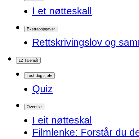
I et nøtteskall
Ekstraoppgaver
Rettskrivingslov og sam
12 Talemål
Test deg sjølv
Quiz
Oversikt
I eit nøtteskal
Filmlenke: Forstår du d