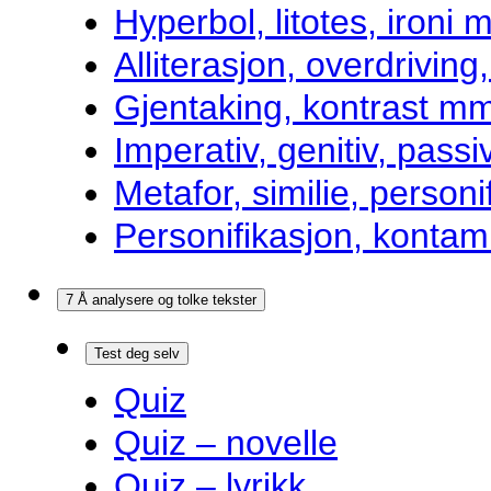
Hyperbol, litotes, ironi m
Alliterasjon, overdrivin
Gjentaking, kontrast m
Imperativ, genitiv, pass
Metafor, similie, personi
Personifikasjon, kontam
7 Å analysere og tolke tekster
Test deg selv
Quiz
Quiz – novelle
Quiz – lyrikk