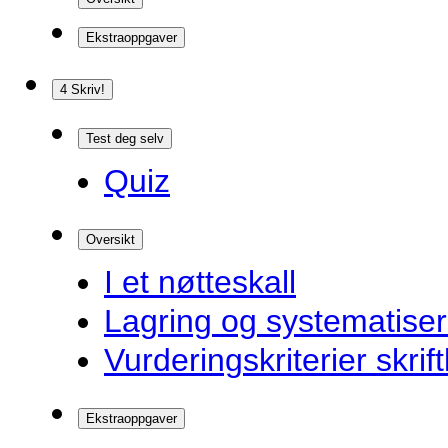
Ekstraoppgaver
4 Skriv!
Test deg selv
Quiz
Oversikt
I et nøtteskall
Lagring og systematiser
Vurderingskriterier skrift
Ekstraoppgaver