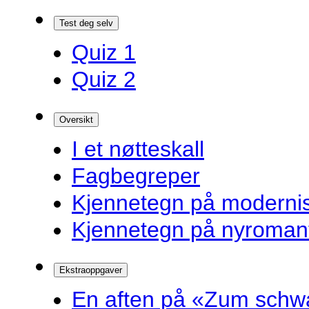
Test deg selv
Quiz 1
Quiz 2
Oversikt
I et nøtteskall
Fagbegreper
Kjennetegn på modern
Kjennetegn på nyroman
Ekstraoppgaver
En aften på «Zum schw