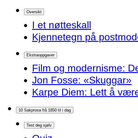
Oversikt
I et nøtteskall
Kjennetegn på postmoder
Ekstraoppgaver
Film og modernisme: Dei
Jon Fosse: «Skuggar»
Karpe Diem: Lett å være r
10 Sakprosa frå 1850 til i dag
Test deg sjølv