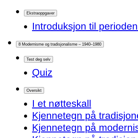
Ekstraoppgaver
Introduksjon til periode
8 Modernisme og tradisjonalisme – 1940–1980
Test deg selv
Quiz
Oversikt
I et nøtteskall
Kjennetegn på tradisjone
Kjennetegn på modernist