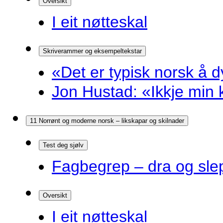
Oversikt
I eit nøtteskal
Skriverammer og eksempeltekstar
«Det er typisk norsk å d
Jon Hustad: «Ikkje min k
11 Norrønt og moderne norsk – likskapar og skilnader
Test deg sjølv
Fagbegrep – dra og sle
Oversikt
I eit nøtteskal