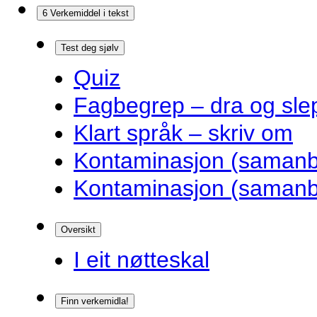
6 Verkemiddel i tekst
Test deg sjølv
Quiz
Fagbegrep – dra og sle
Klart språk – skriv om
Kontaminasjon (samanbl
Kontaminasjon (samanbl
Oversikt
I eit nøtteskal
Finn verkemidla!