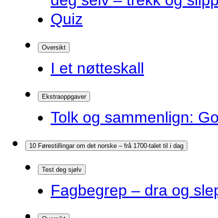
deg selv – trekk og slip
Quiz
Oversikt
I et nøtteskall
Ekstraoppgaver
Tolk og sammenlign: G
10 Førestillingar om det norske – frå 1700-talet til i dag
Test deg sjølv
Fagbegrep – dra og sle