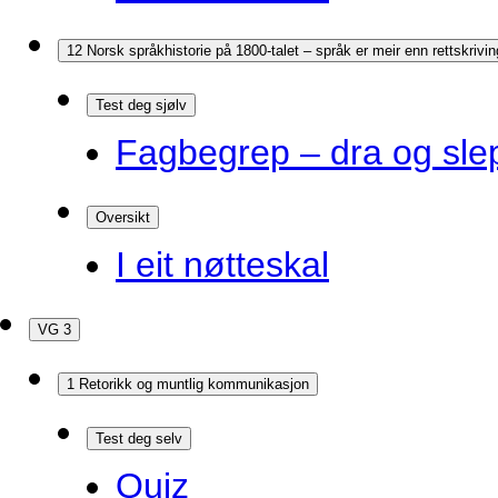
12 Norsk språkhistorie på 1800-talet – språk er meir enn rettskrivin
Test deg sjølv
Fagbegrep – dra og sle
Oversikt
I eit nøtteskal
VG 3
1 Retorikk og muntlig kommunikasjon
Test deg selv
Quiz