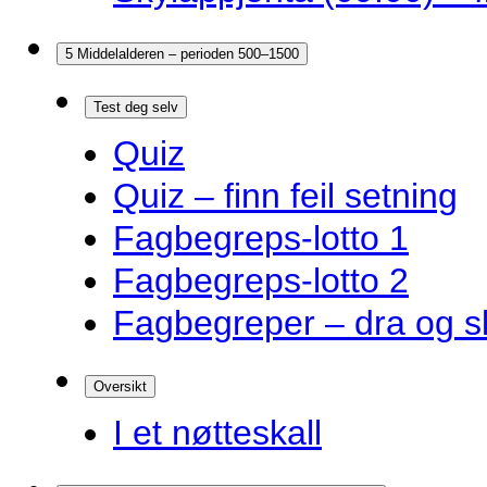
5 Middelalderen – perioden 500–1500
Test deg selv
Quiz
Quiz – finn feil setning
Fagbegreps-lotto 1
Fagbegreps-lotto 2
Fagbegreper – dra og s
Oversikt
I et nøtteskall