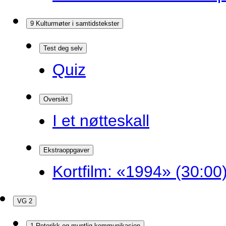
9 Kulturmøter i samtidstekster
Test deg selv
Quiz
Oversikt
I et nøtteskall
Ekstraoppgaver
Kortfilm: «1994» (30:00
VG 2
1 Retorikk og muntlig kommunikasjon