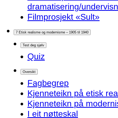
dramatisering/undervis
Filmprosjekt «Sult»
7 Etisk realisme og modernisme – 1905 til 1940
Test deg sjølv
Quiz
Oversikt
Fagbegrep
Kjenneteikn på etisk re
Kjenneteikn på modern
I eit nøtteskal