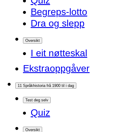
Quiz
Begreps-lotto
Dra og slepp
Oversikt
I eit nøtteskal
Ekstraoppgåver
11 Språkhistoria frå 1900 til i dag
Test deg selv
Quiz
Oversikt