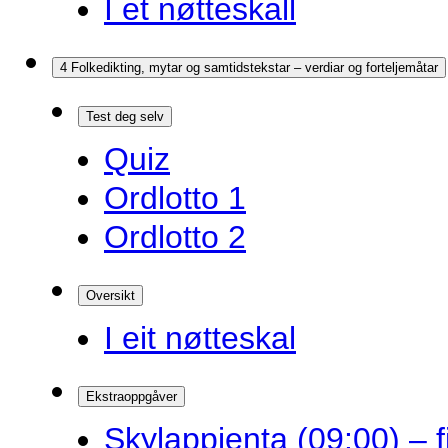
I et nøtteskall
4 Folkedikting, mytar og samtidstekstar – verdiar og forteljemåtar
Test deg selv
Quiz
Ordlotto 1
Ordlotto 2
Oversikt
I eit nøtteskal
Ekstraoppgåver
Skylappjenta (09:00) – 