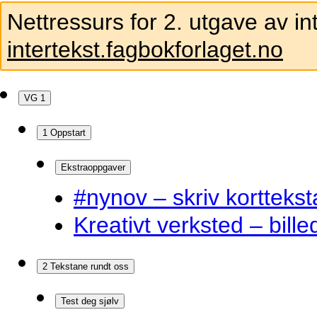
Nettressurs for 2. utgave av in
intertekst.fagbokforlaget.no
VG 1
1 Oppstart
Ekstraoppgaver
#nynov – skriv korttekst
Kreativt verksted – bille
2 Tekstane rundt oss
Test deg sjølv