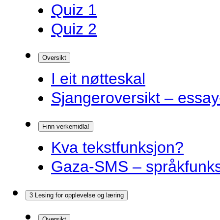
Quiz 1
Quiz 2
Oversikt
I eit nøtteskal
Sjangeroversikt – essay-
Finn verkemidla!
Kva tekstfunksjon?
Gaza-SMS – språkfunks
3 Lesing for opplevelse og læring
Oversikt