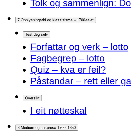
Tolk og sammenlign: Do
7 Opplysningstid og klassisisme – 1700-talet
Test deg selv
Forfattar og verk – lotto
Fagbegrep – lotto
Quiz – kva er feil?
Påstandar – rett eller g
Oversikt
I eit nøtteskal
8 Medium og sakprosa 1700–1850