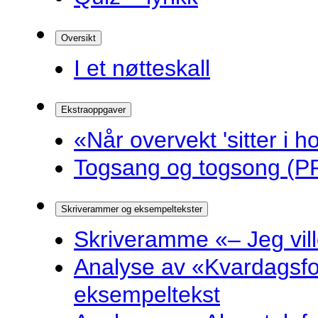
Oversikt
I et nøtteskall
Ekstraoppgaver
«Når overvekt 'sitter i ho
Togsang og togsong (PP
Skriverammer og eksempeltekster
Skriveramme «– Jeg ville 
Analyse av «Kvardagsf
eksempeltekst