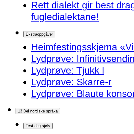
Rett dialekt gir best d
fugledialektane!
Ekstraoppgåver
Heimfestingsskjema «Vi
Lydprøve: Infinitivsend
Lydprøve: Tjukk l
Lydprøve: Skarre-r
Lydprøve: Blaute konso
13 Dei nordiske språka
Test deg sjølv