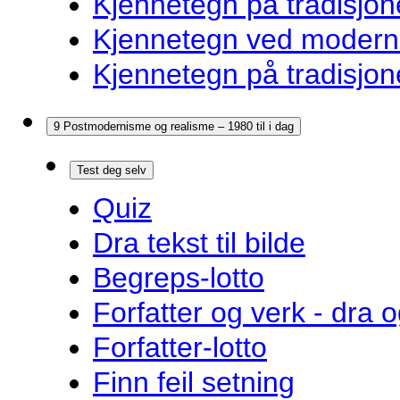
Kjennetegn på tradisjon
Kjennetegn ved modernis
Kjennetegn på tradisjon
9 Postmodernisme og realisme – 1980 til i dag
Test deg selv
Quiz
Dra tekst til bilde
Begreps-lotto
Forfatter og verk - dra o
Forfatter-lotto
Finn feil setning