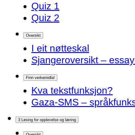
Quiz 1
Quiz 2
Oversikt
I eit nøtteskal
Sjangeroversikt – essay-
Finn verkemidla!
Kva tekstfunksjon?
Gaza-SMS – språkfunks
3 Lesing for opplevelse og læring
Oversikt