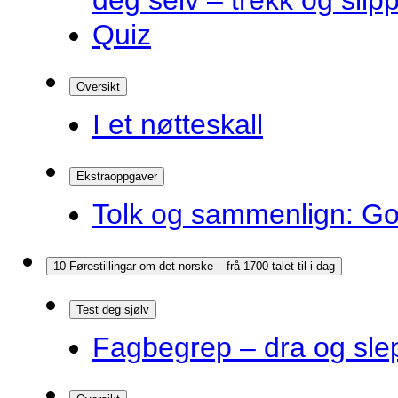
deg selv – trekk og slip
Quiz
Oversikt
I et nøtteskall
Ekstraoppgaver
Tolk og sammenlign: G
10 Førestillingar om det norske – frå 1700-talet til i dag
Test deg sjølv
Fagbegrep – dra og sle