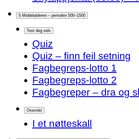
5 Middelalderen – perioden 500–1500
Test deg selv
Quiz
Quiz – finn feil setning
Fagbegreps-lotto 1
Fagbegreps-lotto 2
Fagbegreper – dra og s
Oversikt
I et nøtteskall