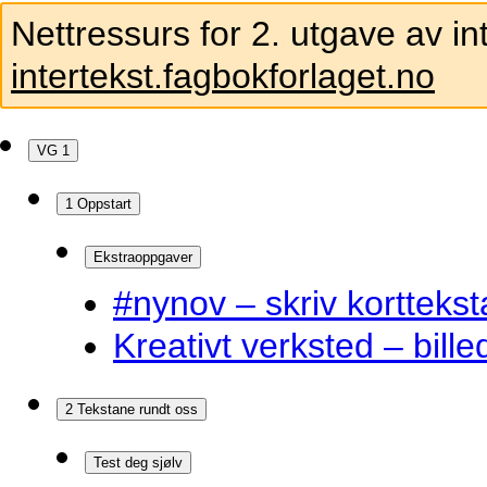
Nettressurs for 2. utgave av in
intertekst.fagbokforlaget.no
VG 1
1 Oppstart
Ekstraoppgaver
#nynov – skriv korttekst
Kreativt verksted – bille
2 Tekstane rundt oss
Test deg sjølv