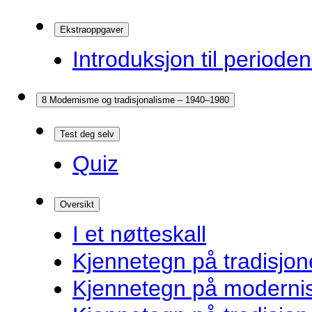
Ekstraoppgaver
Introduksjon til periode
8 Modernisme og tradisjonalisme – 1940–1980
Test deg selv
Quiz
Oversikt
I et nøtteskall
Kjennetegn på tradisjone
Kjennetegn på modernist