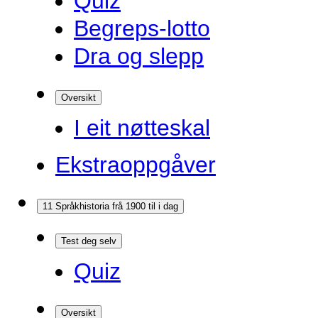
Quiz
Begreps-lotto
Dra og slepp
Oversikt
I eit nøtteskal
Ekstraoppgåver
11 Språkhistoria frå 1900 til i dag
Test deg selv
Quiz
Oversikt