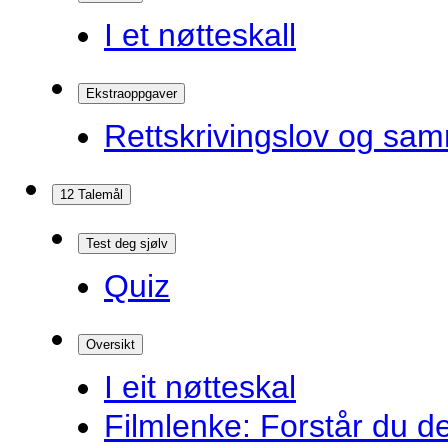
I et nøtteskall
Ekstraoppgaver
Rettskrivingslov og sam
12 Talemål
Test deg sjølv
Quiz
Oversikt
I eit nøtteskal
Filmlenke: Forstår du d