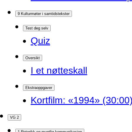
9 Kulturmøter i samtidstekster
Test deg selv
Quiz
Oversikt
I et nøtteskall
Ekstraoppgaver
Kortfilm: «1994» (30:00
VG 2
1 Retorikk og muntlig kommunikasjon