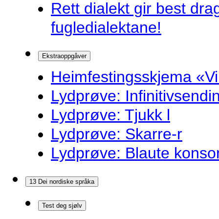
Rett dialekt gir best d
fugledialektane!
Ekstraoppgåver
Heimfestingsskjema «Vi
Lydprøve: Infinitivsend
Lydprøve: Tjukk l
Lydprøve: Skarre-r
Lydprøve: Blaute konso
13 Dei nordiske språka
Test deg sjølv