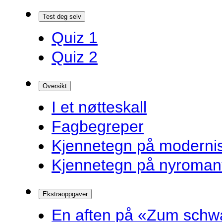
Test deg selv
Quiz 1
Quiz 2
Oversikt
I et nøtteskall
Fagbegreper
Kjennetegn på modern
Kjennetegn på nyroman
Ekstraoppgaver
En aften på «Zum schw