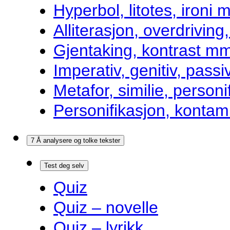
Hyperbol, litotes, ironi m
Alliterasjon, overdrivin
Gjentaking, kontrast m
Imperativ, genitiv, pass
Metafor, similie, personi
Personifikasjon, kontam
7 Å analysere og tolke tekster
Test deg selv
Quiz
Quiz – novelle
Quiz – lyrikk