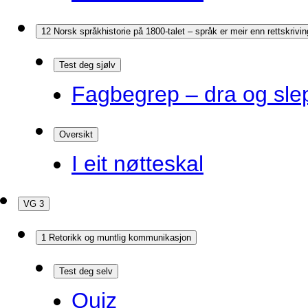
12 Norsk språkhistorie på 1800-talet – språk er meir enn rettskrivin
Test deg sjølv
Fagbegrep – dra og sle
Oversikt
I eit nøtteskal
VG 3
1 Retorikk og muntlig kommunikasjon
Test deg selv
Quiz