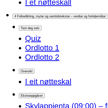
I et nøtteskall
4 Folkedikting, mytar og samtidstekstar – verdiar og forteljemåtar
Test deg selv
Quiz
Ordlotto 1
Ordlotto 2
Oversikt
I eit nøtteskal
Ekstraoppgåver
Skylappjenta (09:00) – 