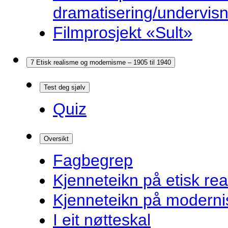
dramatisering/undervis
Filmprosjekt «Sult»
7 Etisk realisme og modernisme – 1905 til 1940
Test deg sjølv
Quiz
Oversikt
Fagbegrep
Kjenneteikn på etisk re
Kjenneteikn på modern
I eit nøtteskal