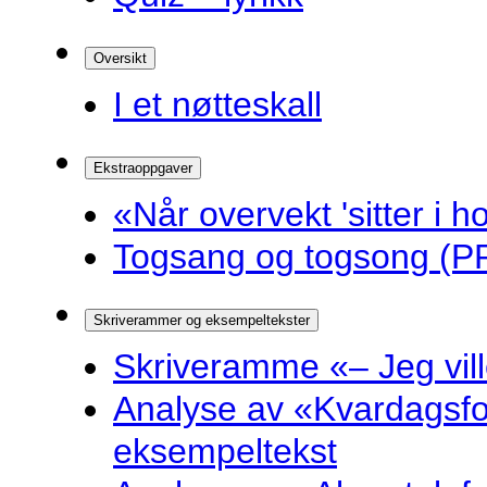
Oversikt
I et nøtteskall
Ekstraoppgaver
«Når overvekt 'sitter i ho
Togsang og togsong (PP
Skriverammer og eksempeltekster
Skriveramme «– Jeg ville 
Analyse av «Kvardagsf
eksempeltekst