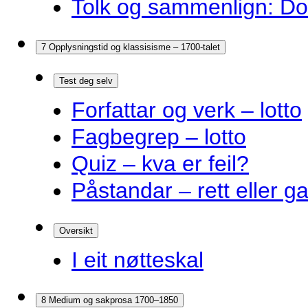
Tolk og sammenlign: Do
7 Opplysningstid og klassisisme – 1700-talet
Test deg selv
Forfattar og verk – lotto
Fagbegrep – lotto
Quiz – kva er feil?
Påstandar – rett eller g
Oversikt
I eit nøtteskal
8 Medium og sakprosa 1700–1850