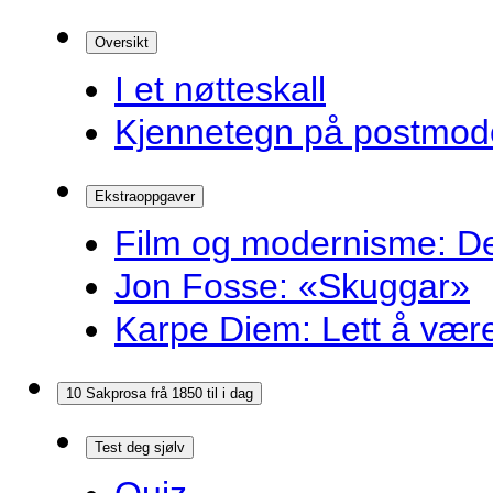
Oversikt
I et nøtteskall
Kjennetegn på postmoder
Ekstraoppgaver
Film og modernisme: Dei
Jon Fosse: «Skuggar»
Karpe Diem: Lett å være r
10 Sakprosa frå 1850 til i dag
Test deg sjølv