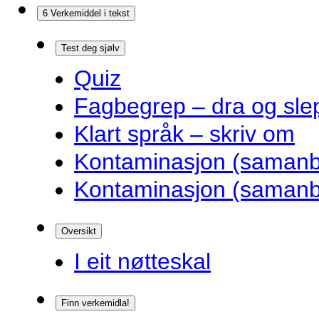
6 Verkemiddel i tekst
Test deg sjølv
Quiz
Fagbegrep – dra og sle
Klart språk – skriv om
Kontaminasjon (samanbl
Kontaminasjon (samanbl
Oversikt
I eit nøtteskal
Finn verkemidla!