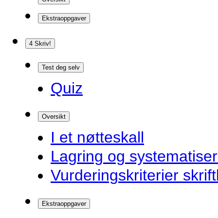
Ekstraoppgaver
4 Skriv!
Test deg selv
Quiz
Oversikt
I et nøtteskall
Lagring og systematiser
Vurderingskriterier skrift
Ekstraoppgaver