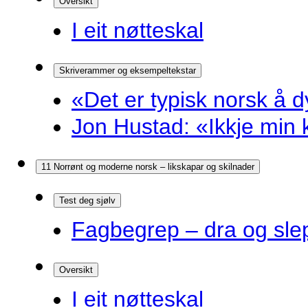
Oversikt
I eit nøtteskal
Skriverammer og eksempeltekstar
«Det er typisk norsk å d
Jon Hustad: «Ikkje min k
11 Norrønt og moderne norsk – likskapar og skilnader
Test deg sjølv
Fagbegrep – dra og sle
Oversikt
I eit nøtteskal