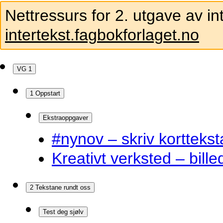
Nettressurs for 2. utgave av in
intertekst.fagbokforlaget.no
VG 1
1 Oppstart
Ekstraoppgaver
#nynov – skriv korttekst
Kreativt verksted – bille
2 Tekstane rundt oss
Test deg sjølv