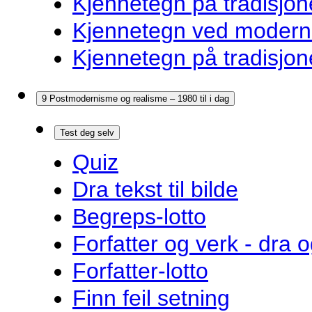
Kjennetegn på tradisjon
Kjennetegn ved modernis
Kjennetegn på tradisjon
9 Postmodernisme og realisme – 1980 til i dag
Test deg selv
Quiz
Dra tekst til bilde
Begreps-lotto
Forfatter og verk - dra o
Forfatter-lotto
Finn feil setning