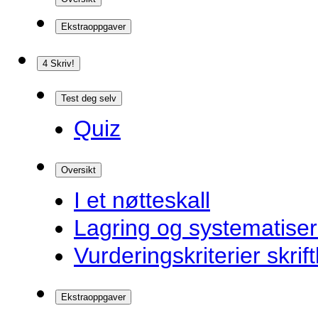
Ekstraoppgaver
4 Skriv!
Test deg selv
Quiz
Oversikt
I et nøtteskall
Lagring og systematiser
Vurderingskriterier skrift
Ekstraoppgaver