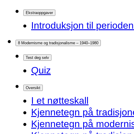
Ekstraoppgaver
Introduksjon til periode
8 Modernisme og tradisjonalisme – 1940–1980
Test deg selv
Quiz
Oversikt
I et nøtteskall
Kjennetegn på tradisjone
Kjennetegn på modernist