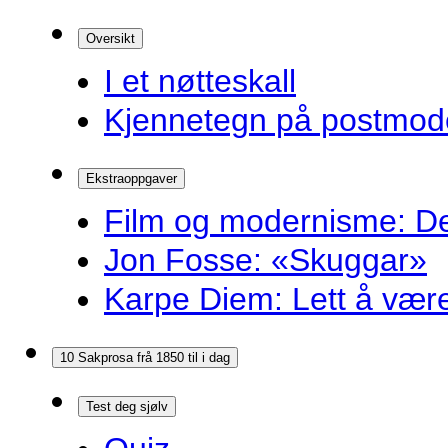
Oversikt
I et nøtteskall
Kjennetegn på postmoder
Ekstraoppgaver
Film og modernisme: Dei
Jon Fosse: «Skuggar»
Karpe Diem: Lett å være r
10 Sakprosa frå 1850 til i dag
Test deg sjølv