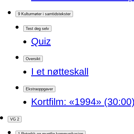
9 Kulturmøter i samtidstekster
Test deg selv
Quiz
Oversikt
I et nøtteskall
Ekstraoppgaver
Kortfilm: «1994» (30:00
VG 2
1 Retorikk og muntlig kommunikasjon