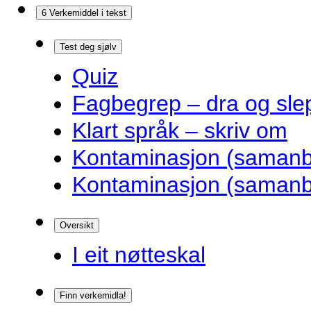
6 Verkemiddel i tekst
Test deg sjølv
Quiz
Fagbegrep – dra og sle
Klart språk – skriv om
Kontaminasjon (samanbl
Kontaminasjon (samanbl
Oversikt
I eit nøtteskal
Finn verkemidla!