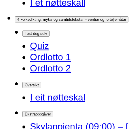
I et nøtteskall
4 Folkedikting, mytar og samtidstekstar – verdiar og forteljemåtar
Test deg selv
Quiz
Ordlotto 1
Ordlotto 2
Oversikt
I eit nøtteskal
Ekstraoppgåver
Skylappjenta (09:00) – 