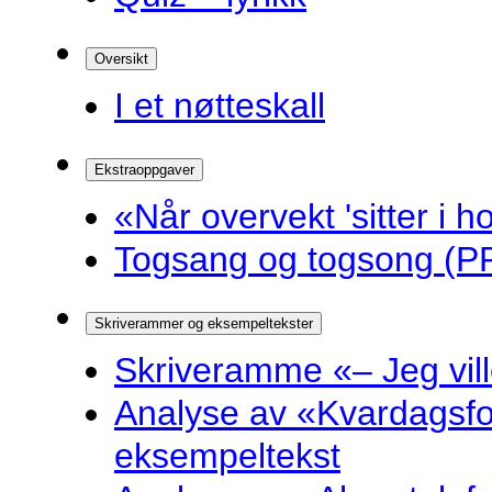
Oversikt
I et nøtteskall
Ekstraoppgaver
«Når overvekt 'sitter i ho
Togsang og togsong (PP
Skriverammer og eksempeltekster
Skriveramme «– Jeg ville 
Analyse av «Kvardagsf
eksempeltekst