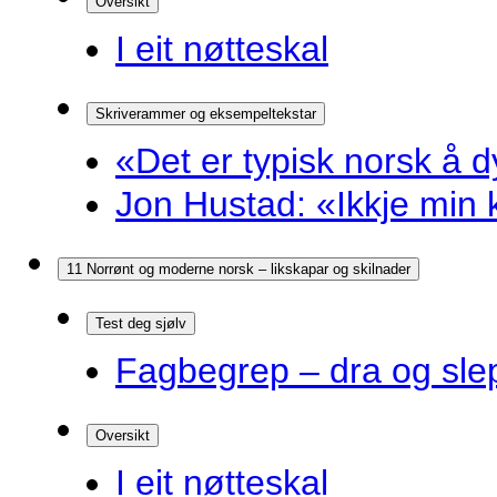
Oversikt
I eit nøtteskal
Skriverammer og eksempeltekstar
«Det er typisk norsk å d
Jon Hustad: «Ikkje min k
11 Norrønt og moderne norsk – likskapar og skilnader
Test deg sjølv
Fagbegrep – dra og sle
Oversikt
I eit nøtteskal