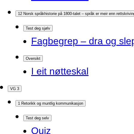
12 Norsk språkhistorie på 1800-talet – språk er meir enn rettskrivin
Test deg sjølv
Fagbegrep – dra og sle
Oversikt
I eit nøtteskal
VG 3
1 Retorikk og muntlig kommunikasjon
Test deg selv
Quiz