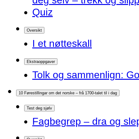
deg selv – trekk og slip
Quiz
Oversikt
I et nøtteskall
Ekstraoppgaver
Tolk og sammenlign: G
10 Førestillingar om det norske – frå 1700-talet til i dag
Test deg sjølv
Fagbegrep – dra og sle