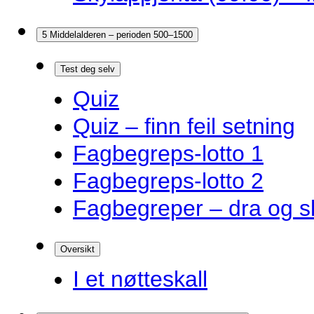
5 Middelalderen – perioden 500–1500
Test deg selv
Quiz
Quiz – finn feil setning
Fagbegreps-lotto 1
Fagbegreps-lotto 2
Fagbegreper – dra og s
Oversikt
I et nøtteskall