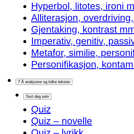
Hyperbol, litotes, ironi m
Alliterasjon, overdrivin
Gjentaking, kontrast m
Imperativ, genitiv, pass
Metafor, similie, personi
Personifikasjon, kontam
7 Å analysere og tolke tekster
Test deg selv
Quiz
Quiz – novelle
Quiz – lyrikk