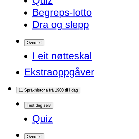
Quiz
Begreps-lotto
Dra og slepp
Oversikt
I eit nøtteskal
Ekstraoppgåver
11 Språkhistoria frå 1900 til i dag
Test deg selv
Quiz
Oversikt