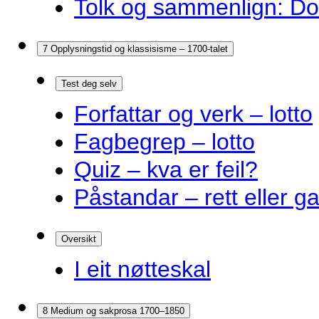
Tolk og sammenlign: Do
7 Opplysningstid og klassisisme – 1700-talet
Test deg selv
Forfattar og verk – lotto
Fagbegrep – lotto
Quiz – kva er feil?
Påstandar – rett eller g
Oversikt
I eit nøtteskal
8 Medium og sakprosa 1700–1850