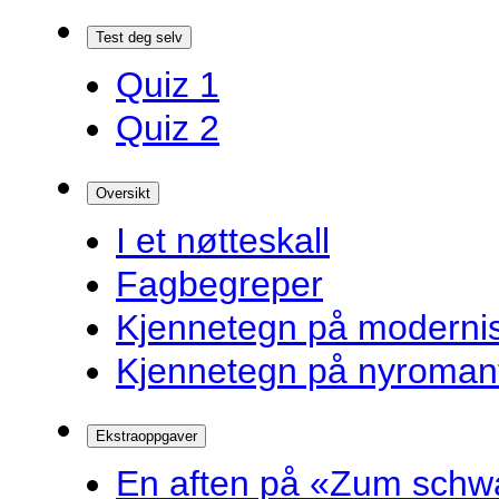
Test deg selv
Quiz 1
Quiz 2
Oversikt
I et nøtteskall
Fagbegreper
Kjennetegn på modern
Kjennetegn på nyroman
Ekstraoppgaver
En aften på «Zum schw