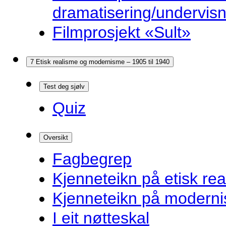
dramatisering/undervis
Filmprosjekt «Sult»
7 Etisk realisme og modernisme – 1905 til 1940
Test deg sjølv
Quiz
Oversikt
Fagbegrep
Kjenneteikn på etisk re
Kjenneteikn på modern
I eit nøtteskal