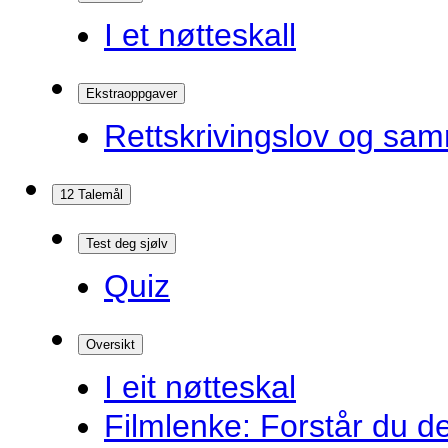
I et nøtteskall
Ekstraoppgaver
Rettskrivingslov og sam
12 Talemål
Test deg sjølv
Quiz
Oversikt
I eit nøtteskal
Filmlenke: Forstår du d