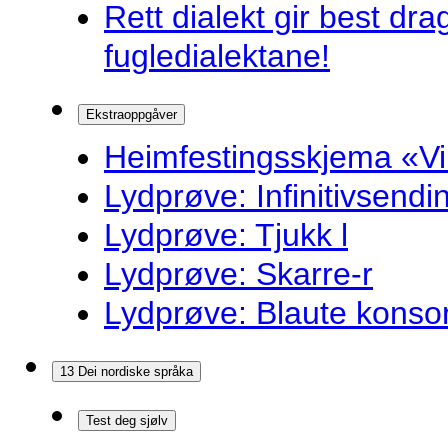
Rett dialekt gir best d
fugledialektane!
Ekstraoppgåver
Heimfestingsskjema «Vi
Lydprøve: Infinitivsend
Lydprøve: Tjukk l
Lydprøve: Skarre-r
Lydprøve: Blaute konso
13 Dei nordiske språka
Test deg sjølv