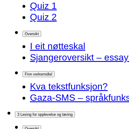
Quiz 1
Quiz 2
Oversikt
I eit nøtteskal
Sjangeroversikt – essay-
Finn verkemidla!
Kva tekstfunksjon?
Gaza-SMS – språkfunks
3 Lesing for opplevelse og læring
Oversikt